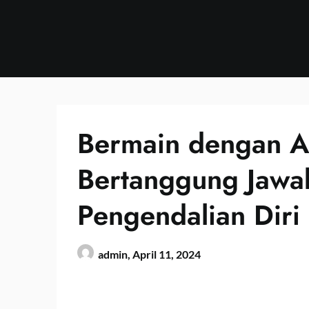
Skip
to
content
Bermain dengan 
Bertanggung Jawa
Pengendalian Diri
admin,
April 11, 2024