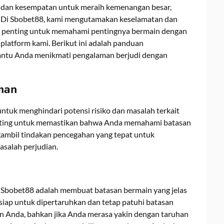
 dan kesempatan untuk meraih kemenangan besar,
ai. Di Sbobet88, kami mengutamakan keselamatan dan
tu, penting untuk memahami pentingnya bermain dengan
latform kami. Berikut ini adalah panduan
antu Anda menikmati pengalaman berjudi dengan
man
untuk menghindari potensi risiko dan masalah terkait
 penting untuk memastikan bahwa Anda memahami batasan
gambil tindakan pencegahan yang tepat untuk
asalah perjudian.
 Sbobet88 adalah membuat batasan bermain yang jelas
 siap untuk dipertaruhkan dan tetap patuhi batasan
an Anda, bahkan jika Anda merasa yakin dengan taruhan