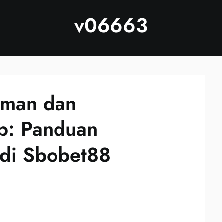
v06663
Aman dan
b: Panduan
 di Sbobet88