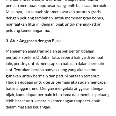
pemain membuat keputusan yang lebih baik saat bermain.
Misalnya, jika sebuah slot menawarkan putaran gratis
dengan peluang tambahan untuk memenangkan bonus,
manfaatkan fitur ini dengan bijak untuk meningkatkan
peluang kemenanganmu.
3. Atur Anggaran dengan Bijak
Manajemen anggaran adalah aspek penting dalam
perjudian online. Di JabarToto, seperti halnya di tempat
lain, penting untuk menetapkan batasan dalam bermain
slot. Tentukan berapa banyak uang yang akan kamu
gunakan untuk bermain dan patuhi batasan tersebut.
Hindari godaan untuk terus bermain jika sudah mencapai
batas anggaranmu. Dengan mengelola anggaran dengan
bijak, kamu dapat bermain lebih lama dan memiliki peluang
lebih besar untuk meraih kemenangan tanpa terjebak
dalam masalah keuangan.