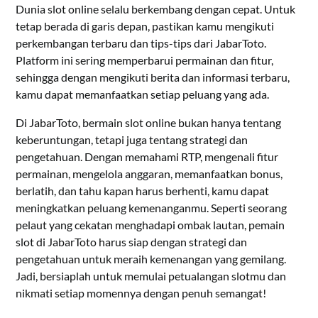
Dunia slot online selalu berkembang dengan cepat. Untuk
tetap berada di garis depan, pastikan kamu mengikuti
perkembangan terbaru dan tips-tips dari JabarToto.
Platform ini sering memperbarui permainan dan fitur,
sehingga dengan mengikuti berita dan informasi terbaru,
kamu dapat memanfaatkan setiap peluang yang ada.
Di JabarToto, bermain slot online bukan hanya tentang
keberuntungan, tetapi juga tentang strategi dan
pengetahuan. Dengan memahami RTP, mengenali fitur
permainan, mengelola anggaran, memanfaatkan bonus,
berlatih, dan tahu kapan harus berhenti, kamu dapat
meningkatkan peluang kemenanganmu. Seperti seorang
pelaut yang cekatan menghadapi ombak lautan, pemain
slot di JabarToto harus siap dengan strategi dan
pengetahuan untuk meraih kemenangan yang gemilang.
Jadi, bersiaplah untuk memulai petualangan slotmu dan
nikmati setiap momennya dengan penuh semangat!