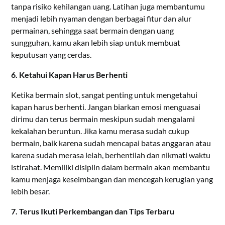
tanpa risiko kehilangan uang. Latihan juga membantumu
menjadi lebih nyaman dengan berbagai fitur dan alur
permainan, sehingga saat bermain dengan uang
sungguhan, kamu akan lebih siap untuk membuat
keputusan yang cerdas.
6. Ketahui Kapan Harus Berhenti
Ketika bermain slot, sangat penting untuk mengetahui
kapan harus berhenti. Jangan biarkan emosi menguasai
dirimu dan terus bermain meskipun sudah mengalami
kekalahan beruntun. Jika kamu merasa sudah cukup
bermain, baik karena sudah mencapai batas anggaran atau
karena sudah merasa lelah, berhentilah dan nikmati waktu
istirahat. Memiliki disiplin dalam bermain akan membantu
kamu menjaga keseimbangan dan mencegah kerugian yang
lebih besar.
7. Terus Ikuti Perkembangan dan Tips Terbaru