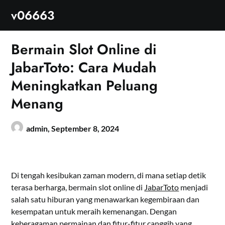
Skip
v06663
to
content
Bermain Slot Online di
JabarToto: Cara Mudah
Meningkatkan Peluang
Menang
admin,
September 8, 2024
Di tengah kesibukan zaman modern, di mana setiap detik
terasa berharga, bermain slot online di
JabarToto
menjadi
salah satu hiburan yang menawarkan kegembiraan dan
kesempatan untuk meraih kemenangan. Dengan
keberagaman permainan dan fitur-fitur canggih yang