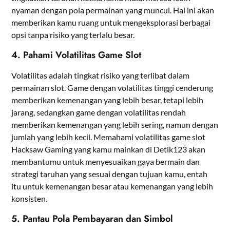
nyaman dengan pola permainan yang muncul. Hal ini akan
memberikan kamu ruang untuk mengeksplorasi berbagai
opsi tanpa risiko yang terlalu besar.
4.
Pahami Volatilitas Game Slot
Volatilitas adalah tingkat risiko yang terlibat dalam
permainan slot. Game dengan volatilitas tinggi cenderung
memberikan kemenangan yang lebih besar, tetapi lebih
jarang, sedangkan game dengan volatilitas rendah
memberikan kemenangan yang lebih sering, namun dengan
jumlah yang lebih kecil. Memahami volatilitas game slot
Hacksaw Gaming yang kamu mainkan di Detik123 akan
membantumu untuk menyesuaikan gaya bermain dan
strategi taruhan yang sesuai dengan tujuan kamu, entah
itu untuk kemenangan besar atau kemenangan yang lebih
konsisten.
5.
Pantau Pola Pembayaran dan Simbol