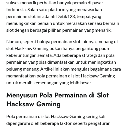
sukses menarik perhatian banyak pemain di pasar
Indonesia. Salah satu platform yang menawarkan
permainan slot ini adalah Detik123, tempat yang
memungkinkan pemain untuk merasakan sensasi bermain
slot dengan berbagai pilihan permainan yang menarik.
Namun, seperti halnya permainan slot lainnya, menang di
slot Hacksaw Gaming bukan hanya bergantung pada
keberuntungan semata. Ada beberapa strategi dan pola
permainan yang bisa dimanfaatkan untuk meningkatkan
peluang menang. Artikel ini akan mengulas bagaimana cara
memanfaatkan pola permainan di slot Hacksaw Gaming
untuk meraih kemenangan yang lebih besar.
Menyusun Pola Permainan di Slot
Hacksaw Gaming
Pola permainan di slot Hacksaw Gaming sering kali
dipengaruhi oleh beberapa faktor, seperti pengaturan