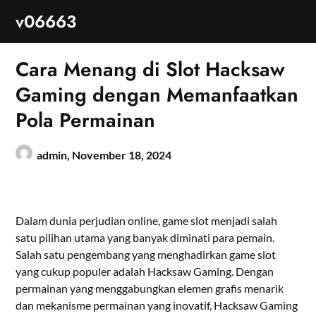
Skip
v06663
to
content
Cara Menang di Slot Hacksaw
Gaming dengan Memanfaatkan
Pola Permainan
admin,
November 18, 2024
Dalam dunia perjudian online, game slot menjadi salah
satu pilihan utama yang banyak diminati para pemain.
Salah satu pengembang yang menghadirkan game slot
yang cukup populer adalah Hacksaw Gaming. Dengan
permainan yang menggabungkan elemen grafis menarik
dan mekanisme permainan yang inovatif, Hacksaw Gaming