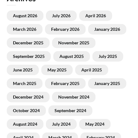
August 2026
July 2026
April 2026
March 2026
February 2026
January 2026
December 2025
November 2025
September 2025
August 2025
July 2025
June 2025
May 2025
April 2025
March 2025
February 2025
January 2025
December 2024
November 2024
October 2024
September 2024
August 2024
July 2024
May 2024
April 2024
March 2024
February 2024