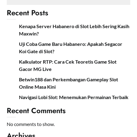
Recent Posts
Kenapa Server Habanero di Slot Lebih Sering Kasih
Maxwin?
Uji Coba Game Baru Habanero: Apakah Segacor
Koi Gate di Slot?
Kalkulator RTP: Cara Cek Teoretis Game Slot
Gacor MG Live
Betwin188 dan Perkembangan Gameplay Slot
Online Masa Kini
Navigasi Lobi Slot: Menemukan Permainan Terbaik
Recent Comments
No comments to show.
Archives