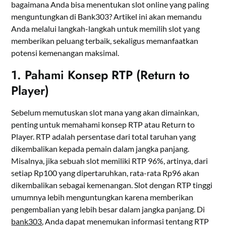
bagaimana Anda bisa menentukan slot online yang paling
menguntungkan di Bank303? Artikel ini akan memandu
Anda melalui langkah-langkah untuk memilih slot yang
memberikan peluang terbaik, sekaligus memanfaatkan
potensi kemenangan maksimal.
1.
Pahami Konsep RTP (Return to
Player)
Sebelum memutuskan slot mana yang akan dimainkan,
penting untuk memahami konsep RTP atau Return to
Player. RTP adalah persentase dari total taruhan yang
dikembalikan kepada pemain dalam jangka panjang.
Misalnya, jika sebuah slot memiliki RTP 96%, artinya, dari
setiap Rp100 yang dipertaruhkan, rata-rata Rp96 akan
dikembalikan sebagai kemenangan. Slot dengan RTP tinggi
umumnya lebih menguntungkan karena memberikan
pengembalian yang lebih besar dalam jangka panjang. Di
bank303
, Anda dapat menemukan informasi tentang RTP