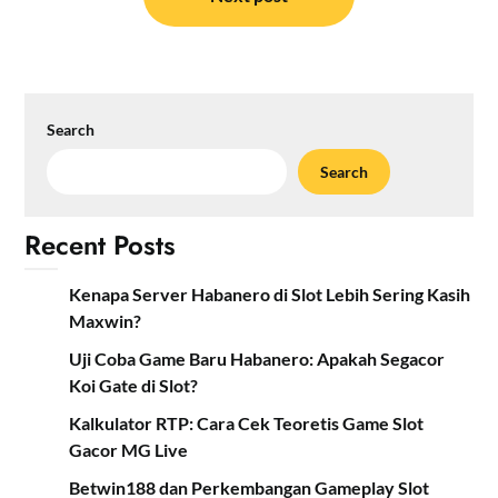
Search
Search
Recent Posts
Kenapa Server Habanero di Slot Lebih Sering Kasih
Maxwin?
Uji Coba Game Baru Habanero: Apakah Segacor
Koi Gate di Slot?
Kalkulator RTP: Cara Cek Teoretis Game Slot
Gacor MG Live
Betwin188 dan Perkembangan Gameplay Slot