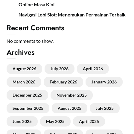
Online Masa Kini
Navigasi Lobi Slot: Menemukan Permainan Terbaik
Recent Comments
No comments to show.
Archives
August 2026
July 2026
April 2026
March 2026
February 2026
January 2026
December 2025
November 2025
September 2025
August 2025
July 2025
June 2025
May 2025
April 2025