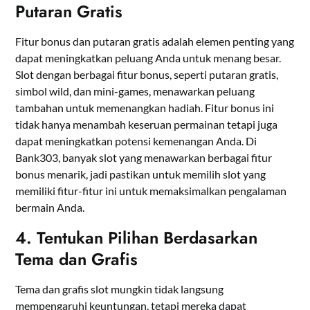
Putaran Gratis
Fitur bonus dan putaran gratis adalah elemen penting yang
dapat meningkatkan peluang Anda untuk menang besar.
Slot dengan berbagai fitur bonus, seperti putaran gratis,
simbol wild, dan mini-games, menawarkan peluang
tambahan untuk memenangkan hadiah. Fitur bonus ini
tidak hanya menambah keseruan permainan tetapi juga
dapat meningkatkan potensi kemenangan Anda. Di
Bank303, banyak slot yang menawarkan berbagai fitur
bonus menarik, jadi pastikan untuk memilih slot yang
memiliki fitur-fitur ini untuk memaksimalkan pengalaman
bermain Anda.
4.
Tentukan Pilihan Berdasarkan
Tema dan Grafis
Tema dan grafis slot mungkin tidak langsung
mempengaruhi keuntungan, tetapi mereka dapat