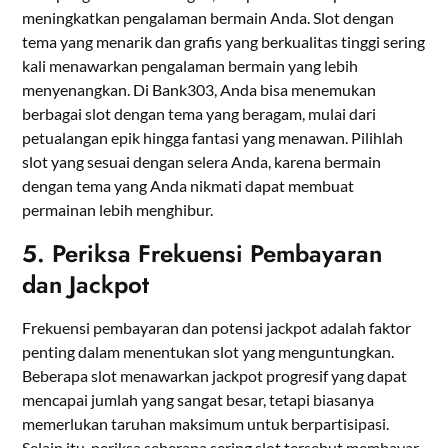
meningkatkan pengalaman bermain Anda. Slot dengan
tema yang menarik dan grafis yang berkualitas tinggi sering
kali menawarkan pengalaman bermain yang lebih
menyenangkan. Di Bank303, Anda bisa menemukan
berbagai slot dengan tema yang beragam, mulai dari
petualangan epik hingga fantasi yang menawan. Pilihlah
slot yang sesuai dengan selera Anda, karena bermain
dengan tema yang Anda nikmati dapat membuat
permainan lebih menghibur.
5.
Periksa Frekuensi Pembayaran
dan Jackpot
Frekuensi pembayaran dan potensi jackpot adalah faktor
penting dalam menentukan slot yang menguntungkan.
Beberapa slot menawarkan jackpot progresif yang dapat
mencapai jumlah yang sangat besar, tetapi biasanya
memerlukan taruhan maksimum untuk berpartisipasi.
Selain itu, periksa seberapa sering slot tersebut membayar