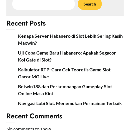
Search
Recent Posts
Kenapa Server Habanero di Slot Lebih Sering Kasih
Maxwin?
Uji Coba Game Baru Habanero: Apakah Segacor
Koi Gate di Slot?
Kalkulator RTP: Cara Cek Teoretis Game Slot
Gacor MG Live
Betwin188 dan Perkembangan Gameplay Slot
Online Masa Kini
Navigasi Lobi Slot: Menemukan Permainan Terbaik
Recent Comments
No comments to show.