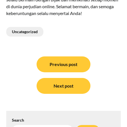
di dunia perjudian online. Selamat bermain, dan semoga
keberuntungan selalu menyertai Anda!
Uncategorized
Post
navigation
Previous post
Next post
Search