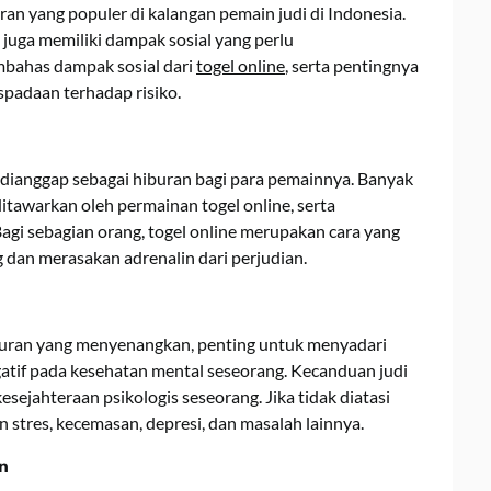
ran yang populer di kalangan pemain judi di Indonesia.
 juga memiliki dampak sosial yang perlu
embahas dampak sosial dari
togel online
, serta pentingnya
padaan terhadap risiko.
li dianggap sebagai hiburan bagi para pemainnya. Banyak
tawarkan oleh permainan togel online, serta
i sebagian orang, togel online merupakan cara yang
an merasakan adrenalin dari perjudian.
buran yang menyenangkan, penting untuk menyadari
atif pada kesehatan mental seseorang. Kecanduan judi
ejahteraan psikologis seseorang. Jika tidak diatasi
stres, kecemasan, depresi, dan masalah lainnya.
n