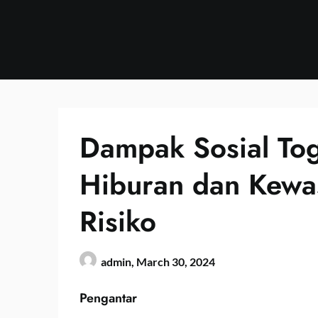
Skip
to
content
Dampak Sosial Tog
Hiburan dan Kewa
Risiko
admin,
March 30, 2024
Pengantar