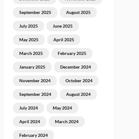
September 2025
August 2025
July 2025
June 2025
May 2025
April 2025
March 2025
February 2025
January 2025
December 2024
November 2024
October 2024
September 2024
August 2024
July 2024
May 2024
April 2024
March 2024
February 2024