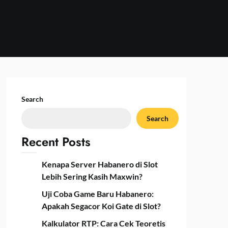
Search
Search
Recent Posts
Kenapa Server Habanero di Slot
Lebih Sering Kasih Maxwin?
Uji Coba Game Baru Habanero:
Apakah Segacor Koi Gate di Slot?
Kalkulator RTP: Cara Cek Teoretis