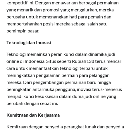
kompetitif ini. Dengan menawarkan berbagai permainan
yang menarik dan promosi yang menggiurkan, mereka
berusaha untuk memenangkan hati para pemain dan
mempertahankan posisi mereka sebagai salah satu
pemimpin pasar.
Teknologi dan Inovasi
Teknologi memainkan peran kunci dalam dinamika judi
online di Indonesia. Situs seperti Rupiah138 terus mencari
cara untuk memanfaatkan teknologi terbaru untuk
meningkatkan pengalaman bermain para pelanggan
mereka. Dari pengembangan permainan baru hingga
peningkatan antarmuka pengguna, inovasi terus-menerus
menjadi kunci kesuksesan dalam dunia judi online yang
berubah dengan cepat ini.
Kemitraan dan Kerjasama
Kemitraan dengan penyedia perangkat lunak dan penyedia