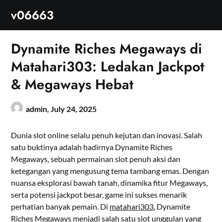
Skip
v06663
to
content
Dynamite Riches Megaways di
Matahari303: Ledakan Jackpot
& Megaways Hebat
admin,
July 24, 2025
Dunia slot online selalu penuh kejutan dan inovasi. Salah
satu buktinya adalah hadirnya Dynamite Riches
Megaways, sebuah permainan slot penuh aksi dan
ketegangan yang mengusung tema tambang emas. Dengan
nuansa eksplorasi bawah tanah, dinamika fitur Megaways,
serta potensi jackpot besar, game ini sukses menarik
perhatian banyak pemain. Di
matahari303
, Dynamite
Riches Megaways menjadi salah satu slot unggulan yang