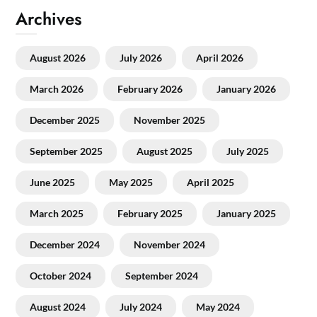
Archives
August 2026
July 2026
April 2026
March 2026
February 2026
January 2026
December 2025
November 2025
September 2025
August 2025
July 2025
June 2025
May 2025
April 2025
March 2025
February 2025
January 2025
December 2024
November 2024
October 2024
September 2024
August 2024
July 2024
May 2024