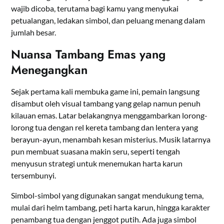
wajib dicoba, terutama bagi kamu yang menyukai
petualangan, ledakan simbol, dan peluang menang dalam
jumlah besar.
Nuansa Tambang Emas yang
Menegangkan
Sejak pertama kali membuka game ini, pemain langsung
disambut oleh visual tambang yang gelap namun penuh
kilauan emas. Latar belakangnya menggambarkan lorong-
lorong tua dengan rel kereta tambang dan lentera yang
berayun-ayun, menambah kesan misterius. Musik latarnya
pun membuat suasana makin seru, seperti tengah
menyusun strategi untuk menemukan harta karun
tersembunyi.
Simbol-simbol yang digunakan sangat mendukung tema,
mulai dari helm tambang, peti harta karun, hingga karakter
penambang tua dengan jenggot putih. Ada juga simbol