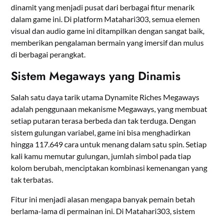
dinamit yang menjadi pusat dari berbagai fitur menarik
dalam game ini. Di platform Matahari303, semua elemen
visual dan audio game ini ditampilkan dengan sangat baik,
memberikan pengalaman bermain yang imersif dan mulus
di berbagai perangkat.
Sistem Megaways yang Dinamis
Salah satu daya tarik utama Dynamite Riches Megaways
adalah penggunaan mekanisme Megaways, yang membuat
setiap putaran terasa berbeda dan tak terduga. Dengan
sistem gulungan variabel, game ini bisa menghadirkan
hingga 117.649 cara untuk menang dalam satu spin. Setiap
kali kamu memutar gulungan, jumlah simbol pada tiap
kolom berubah, menciptakan kombinasi kemenangan yang
tak terbatas.
Fitur ini menjadi alasan mengapa banyak pemain betah
berlama-lama di permainan ini. Di Matahari303, sistem