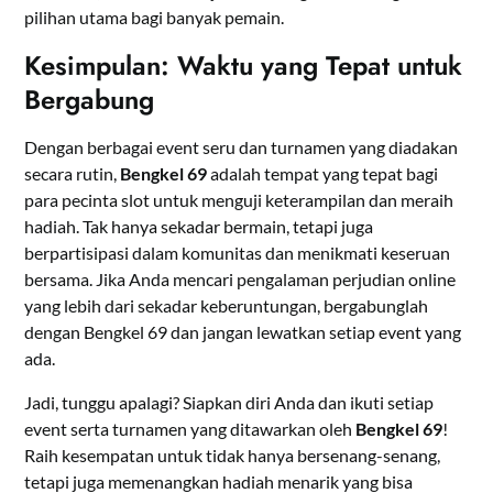
pilihan utama bagi banyak pemain.
Kesimpulan: Waktu yang Tepat untuk
Bergabung
Dengan berbagai event seru dan turnamen yang diadakan
secara rutin,
Bengkel 69
adalah tempat yang tepat bagi
para pecinta slot untuk menguji keterampilan dan meraih
hadiah. Tak hanya sekadar bermain, tetapi juga
berpartisipasi dalam komunitas dan menikmati keseruan
bersama. Jika Anda mencari pengalaman perjudian online
yang lebih dari sekadar keberuntungan, bergabunglah
dengan Bengkel 69 dan jangan lewatkan setiap event yang
ada.
Jadi, tunggu apalagi? Siapkan diri Anda dan ikuti setiap
event serta turnamen yang ditawarkan oleh
Bengkel 69
!
Raih kesempatan untuk tidak hanya bersenang-senang,
tetapi juga memenangkan hadiah menarik yang bisa