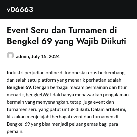
Skip
v06663
to
content
Event Seru dan Turnamen di
Bengkel 69 yang Wajib Diikuti
admin,
July 15, 2024
Industri perjudian online di Indonesia terus berkembang,
dan salah satu platform yang menarik perhatian adalah
Bengkel 69
. Dengan berbagai macam permainan dan fitur
menarik,
bengkel 69
tidak hanya menawarkan pengalaman
bermain yang menyenangkan, tetapi juga event dan
turnamen seru yang patut untuk diikuti. Dalam artikel ini,
kita akan menjelajahi berbagai event dan turnamen di
Bengkel 69 yang bisa menjadi peluang emas bagi para
pemain.