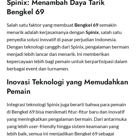
Spinix: Menambah Daya Tarik
Bengkel 69
Salah satu faktor yang membuat
Bengkel 69
semakin
menarik adalah kerjasamanya dengan
Spinix
, salah satu
penyedia solusi inovatif di pasar perjudian Indonesia.
Dengan teknologi canggih dari Spinix, pengalaman bermain
menjadi lebih lancar dan menarik. Ini memberikan
kepercayaan lebih bagi pemain untuk berpartisipasi dalam
berbagai event dan turnamen.
Inovasi Teknologi yang Memudahkan
Pemain
Integrasi teknologi Spinix juga berarti bahwa para pemain
di Bengkel 69 bisa menikmati fitur-fitur baru dan inovatif
yang meningkatkan pengalaman bermain. Dari antarmuka
yang lebih user-friendly hingga sistem keamanan yang
lebih baik, semua ini menjadikan Bengkel 69 sebagai