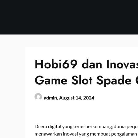
Skip
to
content
Hobi69 dan Inovas
Game Slot Spade
admin,
August 14, 2024
Di era digital yang terus berkembang, dunia perj
menawarkan inovasi yang membuat pengalaman b