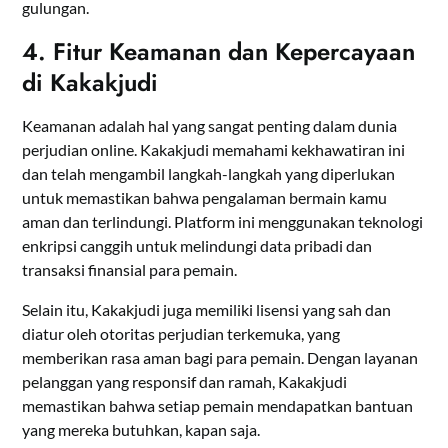
gulungan.
4.
Fitur Keamanan dan Kepercayaan
di Kakakjudi
Keamanan adalah hal yang sangat penting dalam dunia
perjudian online. Kakakjudi memahami kekhawatiran ini
dan telah mengambil langkah-langkah yang diperlukan
untuk memastikan bahwa pengalaman bermain kamu
aman dan terlindungi. Platform ini menggunakan teknologi
enkripsi canggih untuk melindungi data pribadi dan
transaksi finansial para pemain.
Selain itu, Kakakjudi juga memiliki lisensi yang sah dan
diatur oleh otoritas perjudian terkemuka, yang
memberikan rasa aman bagi para pemain. Dengan layanan
pelanggan yang responsif dan ramah, Kakakjudi
memastikan bahwa setiap pemain mendapatkan bantuan
yang mereka butuhkan, kapan saja.