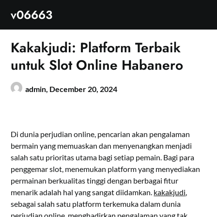
Skip
v06663
to
content
Kakakjudi: Platform Terbaik
untuk Slot Online Habanero
admin,
December 20, 2024
Di dunia perjudian online, pencarian akan pengalaman
bermain yang memuaskan dan menyenangkan menjadi
salah satu prioritas utama bagi setiap pemain. Bagi para
penggemar slot, menemukan platform yang menyediakan
permainan berkualitas tinggi dengan berbagai fitur
menarik adalah hal yang sangat diidamkan.
kakakjudi
,
sebagai salah satu platform terkemuka dalam dunia
perjudian online, menghadirkan pengalaman yang tak