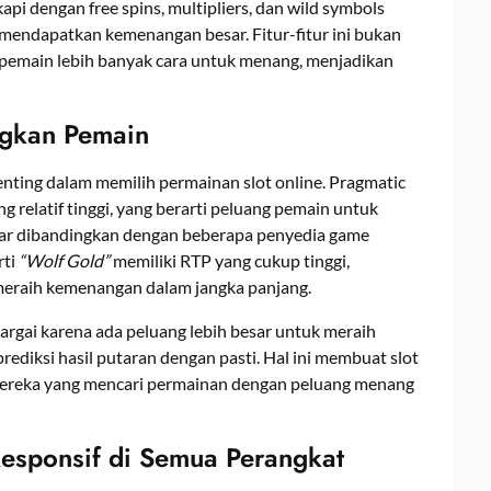
kapi dengan free spins, multipliers, dan wild symbols
mendapatkan kemenangan besar. Fitur-fitur ini bukan
pemain lebih banyak cara untuk menang, menjadikan
ngkan Pemain
enting dalam memilih permainan slot online. Pragmatic
g relatif tinggi, yang berarti peluang pemain untuk
ar dibandingkan dengan beberapa penyedia game
rti
“Wolf Gold”
memiliki RTP yang cukup tinggi,
meraih kemenangan dalam jangka panjang.
argai karena ada peluang lebih besar untuk meraih
diksi hasil putaran dengan pasti. Hal ini membuat slot
 mereka yang mencari permainan dengan peluang menang
esponsif di Semua Perangkat