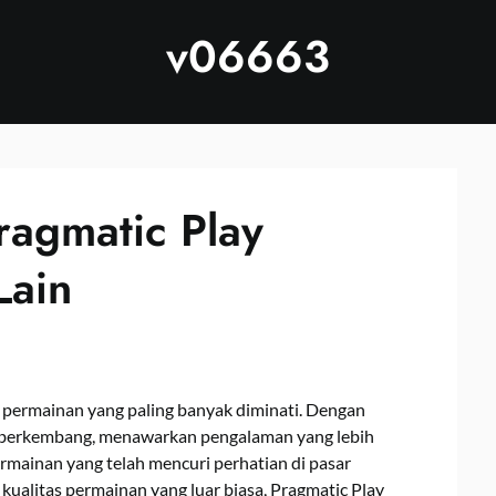
v06663
ragmatic Play
Lain
di permainan yang paling banyak diminati. Dengan
in berkembang, menawarkan pengalaman yang lebih
mainan yang telah mencuri perhatian di pasar
kualitas permainan yang luar biasa, Pragmatic Play