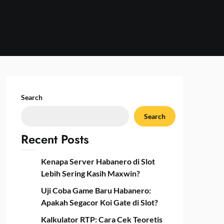
Search
Search
Recent Posts
Kenapa Server Habanero di Slot
Lebih Sering Kasih Maxwin?
Uji Coba Game Baru Habanero:
Apakah Segacor Koi Gate di Slot?
Kalkulator RTP: Cara Cek Teoretis