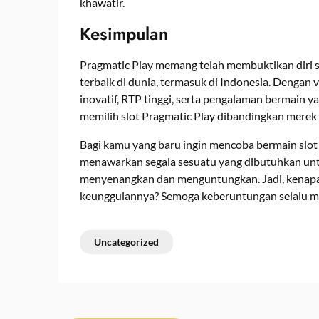
khawatir.
Kesimpulan
Pragmatic Play memang telah membuktikan diri s
terbaik di dunia, termasuk di Indonesia. Dengan va
inovatif, RTP tinggi, serta pengalaman bermain ya
memilih slot Pragmatic Play dibandingkan merek l
Bagi kamu yang baru ingin mencoba bermain slot
menawarkan segala sesuatu yang dibutuhkan un
menyenangkan dan menguntungkan. Jadi, kenapa
keunggulannya? Semoga keberuntungan selalu me
Uncategorized