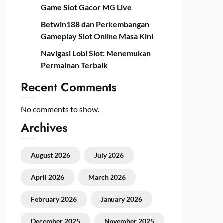
Game Slot Gacor MG Live
Betwin188 dan Perkembangan
Gameplay Slot Online Masa Kini
Navigasi Lobi Slot: Menemukan
Permainan Terbaik
Recent Comments
No comments to show.
Archives
August 2026
July 2026
April 2026
March 2026
February 2026
January 2026
December 2025
November 2025