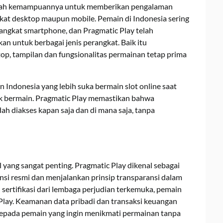
adalah kemampuannya untuk memberikan pengalaman
ngkat desktop maupun mobile. Pemain di Indonesia sering
rangkat smartphone, dan Pragmatic Play telah
 untuk berbagai jenis perangkat. Baik itu
p, tampilan dan fungsionalitas permainan tetap prima
n Indonesia yang lebih suka bermain slot online saat
k bermain. Pragmatic Play memastikan bahwa
 diakses kapan saja dan di mana saja, tanpa
l yang sangat penting. Pragmatic Play dikenal sebagai
ensi resmi dan menjalankan prinsip transparansi dalam
sertifikasi dari lembaga perjudian terkemuka, pemain
Play. Keamanan data pribadi dan transaksi keuangan
kepada pemain yang ingin menikmati permainan tanpa