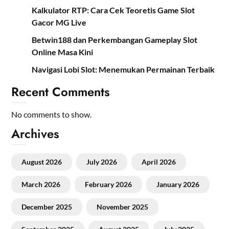
Kalkulator RTP: Cara Cek Teoretis Game Slot
Gacor MG Live
Betwin188 dan Perkembangan Gameplay Slot
Online Masa Kini
Navigasi Lobi Slot: Menemukan Permainan Terbaik
Recent Comments
No comments to show.
Archives
August 2026
July 2026
April 2026
March 2026
February 2026
January 2026
December 2025
November 2025