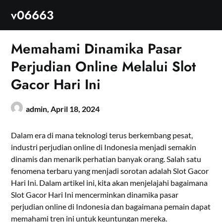
Skip
v06663
to
content
Memahami Dinamika Pasar
Perjudian Online Melalui Slot
Gacor Hari Ini
admin,
April 18, 2024
Dalam era di mana teknologi terus berkembang pesat,
industri perjudian online di Indonesia menjadi semakin
dinamis dan menarik perhatian banyak orang. Salah satu
fenomena terbaru yang menjadi sorotan adalah Slot Gacor
Hari Ini. Dalam artikel ini, kita akan menjelajahi bagaimana
Slot Gacor Hari Ini mencerminkan dinamika pasar
perjudian online di Indonesia dan bagaimana pemain dapat
memahami tren ini untuk keuntungan mereka.