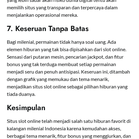
memilih situs yang transparan dan terpercaya dalam
menjalankan operasional mereka.
7. Keseruan Tanpa Batas
Bagi milenial, permainan tidak hanya soal uang. Ada
elemen hiburan yang tak bisa dipisahkan dari slot online.
Sensasi dari putaran mesin, pencarian jackpot, dan fitur
bonus yang tak terduga membuat setiap permainan
menjadi seru dan penuh antisipasi. Keseruan ini, ditambah
dengan grafik yang memukau dan tema menarik,
menjadikan situs slot online sebagai pilihan hiburan yang
tiada duanya.
Kesimpulan
Situs slot online telah menjadi salah satu hiburan favorit di
kalangan milenial Indonesia karena kemudahan akses,
berbagai tema menarik, fitur bonus yang menggiurkan, dan