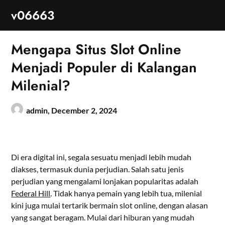
Skip
v06663
to
content
Mengapa Situs Slot Online
Menjadi Populer di Kalangan
Milenial?
admin,
December 2, 2024
Di era digital ini, segala sesuatu menjadi lebih mudah
diakses, termasuk dunia perjudian. Salah satu jenis
perjudian yang mengalami lonjakan popularitas adalah
Federal Hill
. Tidak hanya pemain yang lebih tua, milenial
kini juga mulai tertarik bermain slot online, dengan alasan
yang sangat beragam. Mulai dari hiburan yang mudah