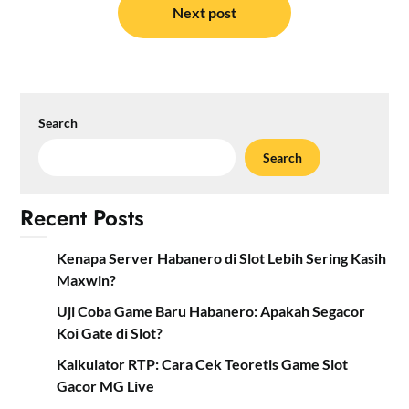
Next post
Search
Search
Recent Posts
Kenapa Server Habanero di Slot Lebih Sering Kasih
Maxwin?
Uji Coba Game Baru Habanero: Apakah Segacor
Koi Gate di Slot?
Kalkulator RTP: Cara Cek Teoretis Game Slot
Gacor MG Live