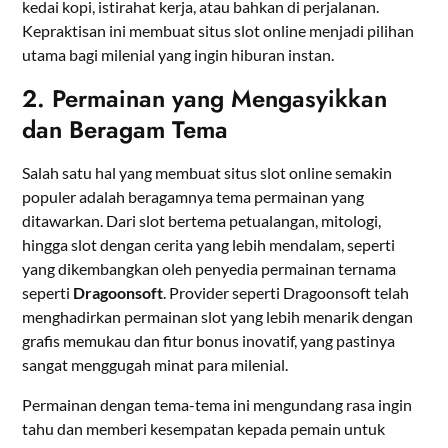
kedai kopi, istirahat kerja, atau bahkan di perjalanan.
Kepraktisan ini membuat situs slot online menjadi pilihan
utama bagi milenial yang ingin hiburan instan.
2. Permainan yang Mengasyikkan
dan Beragam Tema
Salah satu hal yang membuat situs slot online semakin
populer adalah beragamnya tema permainan yang
ditawarkan. Dari slot bertema petualangan, mitologi,
hingga slot dengan cerita yang lebih mendalam, seperti
yang dikembangkan oleh penyedia permainan ternama
seperti
Dragoonsoft
. Provider seperti Dragoonsoft telah
menghadirkan permainan slot yang lebih menarik dengan
grafis memukau dan fitur bonus inovatif, yang pastinya
sangat menggugah minat para milenial.
Permainan dengan tema-tema ini mengundang rasa ingin
tahu dan memberi kesempatan kepada pemain untuk