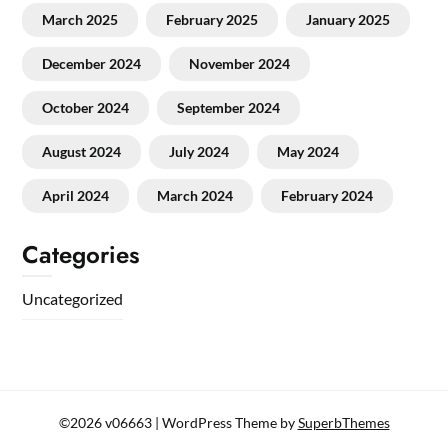
March 2025
February 2025
January 2025
December 2024
November 2024
October 2024
September 2024
August 2024
July 2024
May 2024
April 2024
March 2024
February 2024
Categories
Uncategorized
©2026 v06663
| WordPress Theme by
SuperbThemes