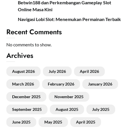
Betwin188 dan Perkembangan Gameplay Slot
Online Masa Kini
Navigasi Lobi Slot: Menemukan Permainan Terbaik
Recent Comments
No comments to show.
Archives
August 2026
July 2026
April 2026
March 2026
February 2026
January 2026
December 2025
November 2025
September 2025
August 2025
July 2025
June 2025
May 2025
April 2025