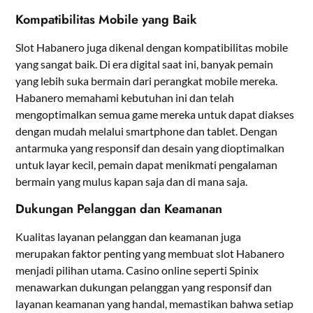
Kompatibilitas Mobile yang Baik
Slot Habanero juga dikenal dengan kompatibilitas mobile
yang sangat baik. Di era digital saat ini, banyak pemain
yang lebih suka bermain dari perangkat mobile mereka.
Habanero memahami kebutuhan ini dan telah
mengoptimalkan semua game mereka untuk dapat diakses
dengan mudah melalui smartphone dan tablet. Dengan
antarmuka yang responsif dan desain yang dioptimalkan
untuk layar kecil, pemain dapat menikmati pengalaman
bermain yang mulus kapan saja dan di mana saja.
Dukungan Pelanggan dan Keamanan
Kualitas layanan pelanggan dan keamanan juga
merupakan faktor penting yang membuat slot Habanero
menjadi pilihan utama. Casino online seperti Spinix
menawarkan dukungan pelanggan yang responsif dan
layanan keamanan yang handal, memastikan bahwa setiap