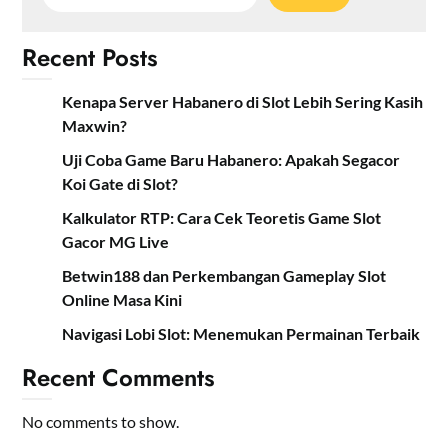
Recent Posts
Kenapa Server Habanero di Slot Lebih Sering Kasih
Maxwin?
Uji Coba Game Baru Habanero: Apakah Segacor
Koi Gate di Slot?
Kalkulator RTP: Cara Cek Teoretis Game Slot
Gacor MG Live
Betwin188 dan Perkembangan Gameplay Slot
Online Masa Kini
Navigasi Lobi Slot: Menemukan Permainan Terbaik
Recent Comments
No comments to show.