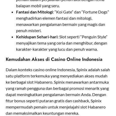
balapan mobil yang seru.
Fantasi dan Mitologi
: “Koi Gate” dan “Fortune Dogs”
menghadirkan elemen fantasi dan mitologi,
menawarkan pengalaman bermain yang magis dan
penuh misteri.
Kehidupan Sehari-hari
: Slot seperti “Penguin Style”
menyajikan tema yang ceria dan menghibur, dengan
karakter-karakter yang lucu dan penuh warna.
Kemudahan Akses di Casino Online Indonesia
Dalam konteks casino online Indonesia, Spinix adalah salah
satu platform terkemuka yang menyediakan akses mudah
ke berbagai slot Habanero. Spinix menawarkan antarmuka
yang ramah pengguna dan berbagai promosi menarik yang
dapat meningkatkan pengalaman bermain Anda. Dengan
fitur bonus seperti putaran gratis dan cashback, Spinix
mempermudah pemain untuk menjelajahi slot Habanero
dan memaksimalkan keuntungan mereka.