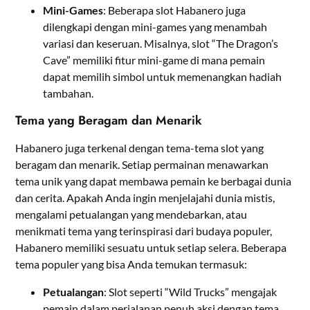
Mini-Games
: Beberapa slot Habanero juga
dilengkapi dengan mini-games yang menambah
variasi dan keseruan. Misalnya, slot “The Dragon’s
Cave” memiliki fitur mini-game di mana pemain
dapat memilih simbol untuk memenangkan hadiah
tambahan.
Tema yang Beragam dan Menarik
Habanero juga terkenal dengan tema-tema slot yang
beragam dan menarik. Setiap permainan menawarkan
tema unik yang dapat membawa pemain ke berbagai dunia
dan cerita. Apakah Anda ingin menjelajahi dunia mistis,
mengalami petualangan yang mendebarkan, atau
menikmati tema yang terinspirasi dari budaya populer,
Habanero memiliki sesuatu untuk setiap selera. Beberapa
tema populer yang bisa Anda temukan termasuk:
Petualangan
: Slot seperti “Wild Trucks” mengajak
pemain dalam perjalanan penuh aksi dengan tema