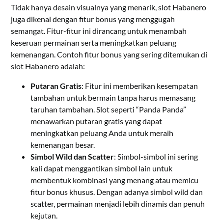
Tidak hanya desain visualnya yang menarik, slot Habanero
juga dikenal dengan fitur bonus yang menggugah
semangat. Fitur-fitur ini dirancang untuk menambah
keseruan permainan serta meningkatkan peluang
kemenangan. Contoh fitur bonus yang sering ditemukan di
slot Habanero adalah:
Putaran Gratis
: Fitur ini memberikan kesempatan
tambahan untuk bermain tanpa harus memasang
taruhan tambahan. Slot seperti “Panda Panda”
menawarkan putaran gratis yang dapat
meningkatkan peluang Anda untuk meraih
kemenangan besar.
Simbol Wild dan Scatter
: Simbol-simbol ini sering
kali dapat menggantikan simbol lain untuk
membentuk kombinasi yang menang atau memicu
fitur bonus khusus. Dengan adanya simbol wild dan
scatter, permainan menjadi lebih dinamis dan penuh
kejutan.