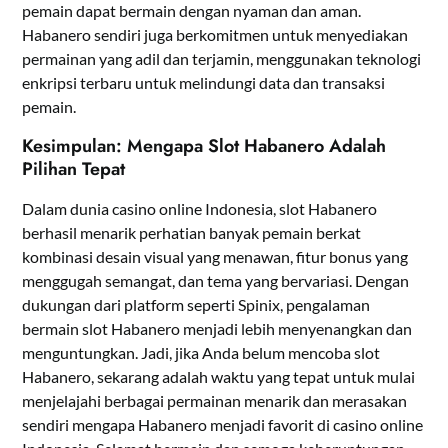
pemain dapat bermain dengan nyaman dan aman.
Habanero sendiri juga berkomitmen untuk menyediakan
permainan yang adil dan terjamin, menggunakan teknologi
enkripsi terbaru untuk melindungi data dan transaksi
pemain.
Kesimpulan: Mengapa Slot Habanero Adalah
Pilihan Tepat
Dalam dunia casino online Indonesia, slot Habanero
berhasil menarik perhatian banyak pemain berkat
kombinasi desain visual yang menawan, fitur bonus yang
menggugah semangat, dan tema yang bervariasi. Dengan
dukungan dari platform seperti Spinix, pengalaman
bermain slot Habanero menjadi lebih menyenangkan dan
menguntungkan. Jadi, jika Anda belum mencoba slot
Habanero, sekarang adalah waktu yang tepat untuk mulai
menjelajahi berbagai permainan menarik dan merasakan
sendiri mengapa Habanero menjadi favorit di casino online