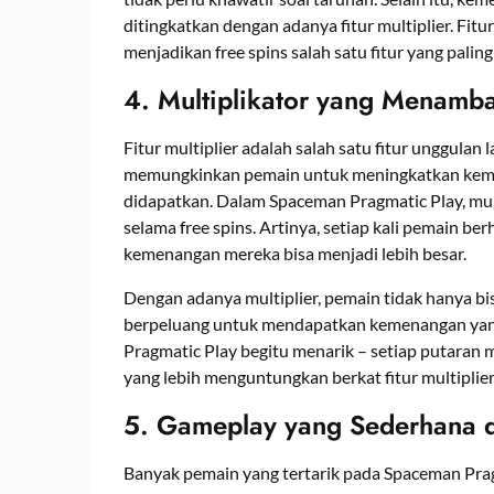
ditingkatkan dengan adanya fitur multiplier. Fit
menjadikan free spins salah satu fitur yang pal
4. Multiplikator yang Menam
Fitur multiplier adalah salah satu fitur unggulan 
memungkinkan pemain untuk meningkatkan keme
didapatkan. Dalam Spaceman Pragmatic Play, mult
selama free spins. Artinya, setiap kali pemain b
kemenangan mereka bisa menjadi lebih besar.
Dengan adanya multiplier, pemain tidak hanya bi
berpeluang untuk mendapatkan kemenangan yang
Pragmatic Play begitu menarik – setiap putar
yang lebih menguntungkan berkat fitur multiplier
5. Gameplay yang Sederhana 
Banyak pemain yang tertarik pada Spaceman Pra