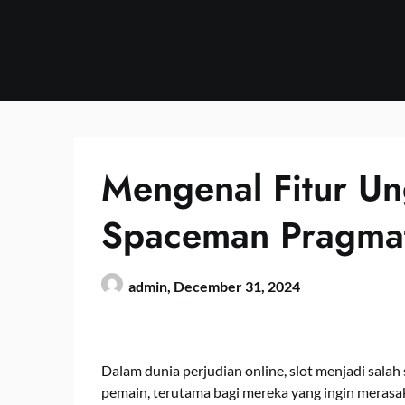
Skip
to
content
Mengenal Fitur Un
Spaceman Pragmat
admin,
December 31, 2024
Dalam dunia perjudian online, slot menjadi salah
pemain, terutama bagi mereka yang ingin meras