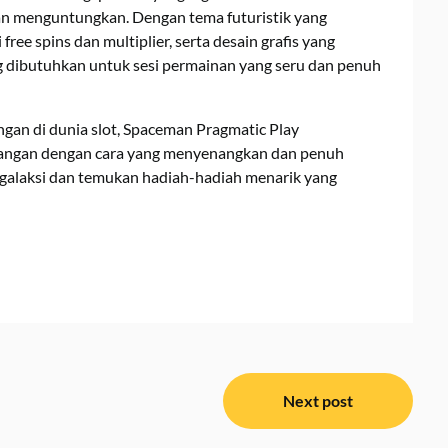
n menguntungkan. Dengan tema futuristik yang
 free spins dan multiplier, serta desain grafis yang
 dibutuhkan untuk sesi permainan yang seru dan penuh
gan di dunia slot, Spaceman Pragmatic Play
angan dengan cara yang menyenangkan dan penuh
i galaksi dan temukan hadiah-hadiah menarik yang
Next post