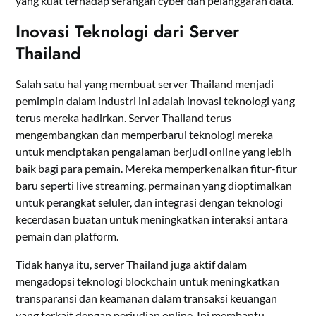
yang kuat terhadap serangan cyber dan pelanggaran data.
Inovasi Teknologi dari Server
Thailand
Salah satu hal yang membuat server Thailand menjadi
pemimpin dalam industri ini adalah inovasi teknologi yang
terus mereka hadirkan. Server Thailand terus
mengembangkan dan memperbarui teknologi mereka
untuk menciptakan pengalaman berjudi online yang lebih
baik bagi para pemain. Mereka memperkenalkan fitur-fitur
baru seperti live streaming, permainan yang dioptimalkan
untuk perangkat seluler, dan integrasi dengan teknologi
kecerdasan buatan untuk meningkatkan interaksi antara
pemain dan platform.
Tidak hanya itu, server Thailand juga aktif dalam
mengadopsi teknologi blockchain untuk meningkatkan
transparansi dan keamanan dalam transaksi keuangan
yang terkait dengan perjudian online. Ini membantu