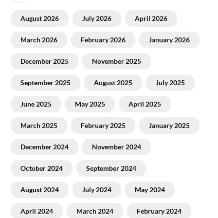
August 2026
July 2026
April 2026
March 2026
February 2026
January 2026
December 2025
November 2025
September 2025
August 2025
July 2025
June 2025
May 2025
April 2025
March 2025
February 2025
January 2025
December 2024
November 2024
October 2024
September 2024
August 2024
July 2024
May 2024
April 2024
March 2024
February 2024