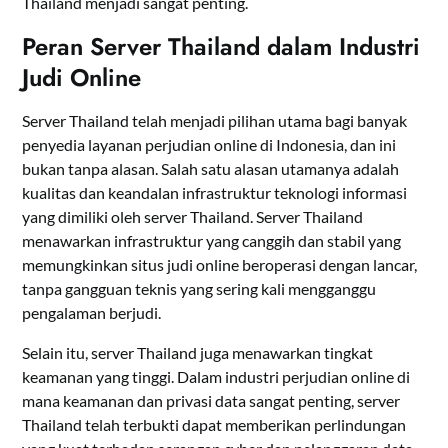
Thailand menjadi sangat penting.
Peran Server Thailand dalam Industri
Judi Online
Server Thailand telah menjadi pilihan utama bagi banyak
penyedia layanan perjudian online di Indonesia, dan ini
bukan tanpa alasan. Salah satu alasan utamanya adalah
kualitas dan keandalan infrastruktur teknologi informasi
yang dimiliki oleh server Thailand. Server Thailand
menawarkan infrastruktur yang canggih dan stabil yang
memungkinkan situs judi online beroperasi dengan lancar,
tanpa gangguan teknis yang sering kali mengganggu
pengalaman berjudi.
Selain itu, server Thailand juga menawarkan tingkat
keamanan yang tinggi. Dalam industri perjudian online di
mana keamanan dan privasi data sangat penting, server
Thailand telah terbukti dapat memberikan perlindungan