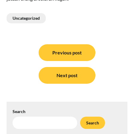
Uncategorized
Post
navigation
Previous post
Next post
Search
Search