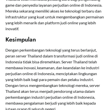
game dan penyedia layanan perjudian online di Indonesia.
Mereka sekarang memiliki akses ke teknologi terbaru dan
infrastruktur yang kuat untuk mengembangkan permainan
yang lebih menarik dan platform judi online yang lebih
inovatif.
Kesimpulan
Dengan perkembangan teknologi yang terus berlanjut,
peran server Thailand dalam transformasi judi online di
Indonesia tidak bisa diremehkan. Server Thailand telah
membawa inovasi, keamanan, dan keandalan ke industri
perjudian online di Indonesia, menciptakan lingkungan
yang lebih baik bagi para pemain dan pelaku industri.
Dengan terus mengembangkan teknologi mereka, server
Thailand akan terus menjadi pendorong utama dalam
perkembangan industri perjudian online di Indonesia,
membawa pengalaman berjudi yang lebih baik kepada
jutaan orang di seluruh negeri.