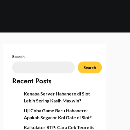
Search
Search
Recent Posts
Kenapa Server Habanero di Slot
Lebih Sering Kasih Maxwin?
Uji Coba Game Baru Habanero:
Apakah Segacor Koi Gate di Slot?
Kalkulator RTP: Cara Cek Teoretis