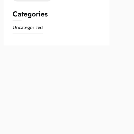
Categories
Uncategorized