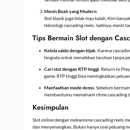
Mesin Buah yang Modern
Slot klasik juga tidak mau kalah. Kini ba
teknologi cascading reels. Jadinya, meski 
Tips Bermain Slot dengan Casc
Kelola saldo dengan bijak.
Karena cascadin
tergoda untuk menaikkan taruhan tanpa pe
Cari slot dengan RTP tinggi.
Return to Play
game. RTP tinggi bisa meningkatkan peluan
Manfaatkan mode demo.
Sebelum bermain d
membantumu memahami ritme cascading dan 
Kesimpulan
Slot online dengan mekanisme cascading reels 
dan menyenangkan. Bukan hanya soal peluang mena