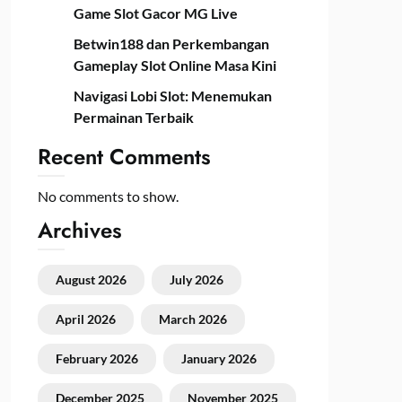
Game Slot Gacor MG Live
Betwin188 dan Perkembangan
Gameplay Slot Online Masa Kini
Navigasi Lobi Slot: Menemukan
Permainan Terbaik
Recent Comments
No comments to show.
Archives
August 2026
July 2026
April 2026
March 2026
February 2026
January 2026
December 2025
November 2025