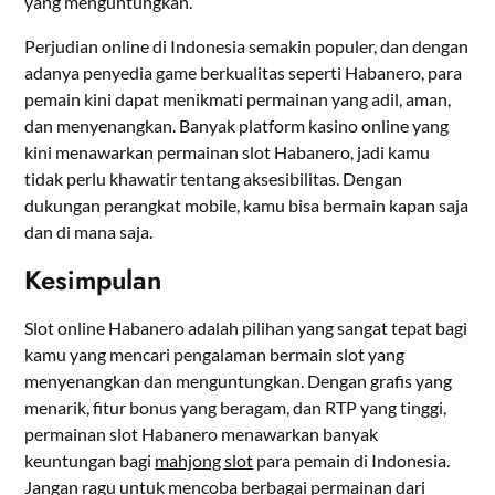
yang menguntungkan.
Perjudian online di Indonesia semakin populer, dan dengan
adanya penyedia game berkualitas seperti Habanero, para
pemain kini dapat menikmati permainan yang adil, aman,
dan menyenangkan. Banyak platform kasino online yang
kini menawarkan permainan slot Habanero, jadi kamu
tidak perlu khawatir tentang aksesibilitas. Dengan
dukungan perangkat mobile, kamu bisa bermain kapan saja
dan di mana saja.
Kesimpulan
Slot online Habanero adalah pilihan yang sangat tepat bagi
kamu yang mencari pengalaman bermain slot yang
menyenangkan dan menguntungkan. Dengan grafis yang
menarik, fitur bonus yang beragam, dan RTP yang tinggi,
permainan slot Habanero menawarkan banyak
keuntungan bagi
mahjong slot
para pemain di Indonesia.
Jangan ragu untuk mencoba berbagai permainan dari