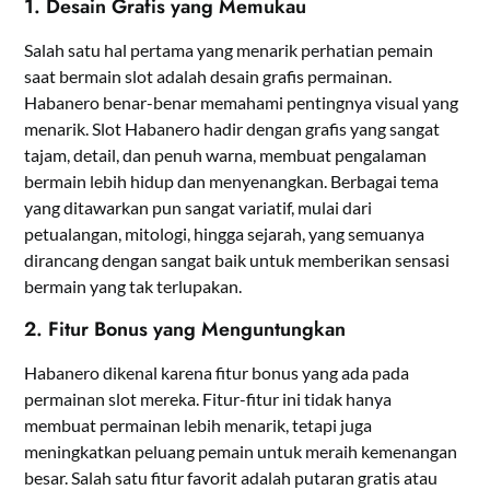
1.
Desain Grafis yang Memukau
Salah satu hal pertama yang menarik perhatian pemain
saat bermain slot adalah desain grafis permainan.
Habanero benar-benar memahami pentingnya visual yang
menarik. Slot Habanero hadir dengan grafis yang sangat
tajam, detail, dan penuh warna, membuat pengalaman
bermain lebih hidup dan menyenangkan. Berbagai tema
yang ditawarkan pun sangat variatif, mulai dari
petualangan, mitologi, hingga sejarah, yang semuanya
dirancang dengan sangat baik untuk memberikan sensasi
bermain yang tak terlupakan.
2.
Fitur Bonus yang Menguntungkan
Habanero dikenal karena fitur bonus yang ada pada
permainan slot mereka. Fitur-fitur ini tidak hanya
membuat permainan lebih menarik, tetapi juga
meningkatkan peluang pemain untuk meraih kemenangan
besar. Salah satu fitur favorit adalah putaran gratis atau