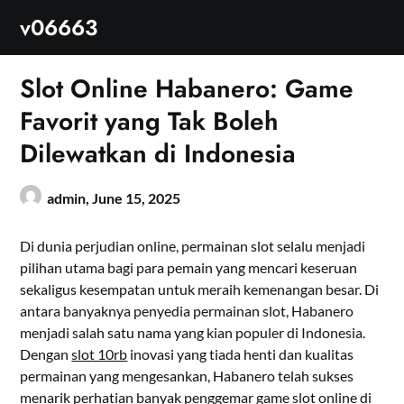
Skip
v06663
to
content
Slot Online Habanero: Game
Favorit yang Tak Boleh
Dilewatkan di Indonesia
admin,
June 15, 2025
Di dunia perjudian online, permainan slot selalu menjadi
pilihan utama bagi para pemain yang mencari keseruan
sekaligus kesempatan untuk meraih kemenangan besar. Di
antara banyaknya penyedia permainan slot, Habanero
menjadi salah satu nama yang kian populer di Indonesia.
Dengan
slot 10rb
inovasi yang tiada henti dan kualitas
permainan yang mengesankan, Habanero telah sukses
menarik perhatian banyak penggemar game slot online di