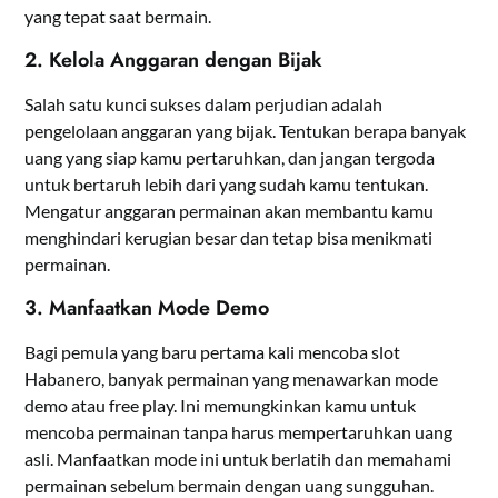
yang tepat saat bermain.
2.
Kelola Anggaran dengan Bijak
Salah satu kunci sukses dalam perjudian adalah
pengelolaan anggaran yang bijak. Tentukan berapa banyak
uang yang siap kamu pertaruhkan, dan jangan tergoda
untuk bertaruh lebih dari yang sudah kamu tentukan.
Mengatur anggaran permainan akan membantu kamu
menghindari kerugian besar dan tetap bisa menikmati
permainan.
3.
Manfaatkan Mode Demo
Bagi pemula yang baru pertama kali mencoba slot
Habanero, banyak permainan yang menawarkan mode
demo atau free play. Ini memungkinkan kamu untuk
mencoba permainan tanpa harus mempertaruhkan uang
asli. Manfaatkan mode ini untuk berlatih dan memahami
permainan sebelum bermain dengan uang sungguhan.