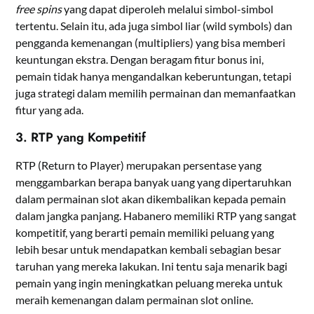
free spins
yang dapat diperoleh melalui simbol-simbol
tertentu. Selain itu, ada juga simbol liar (wild symbols) dan
pengganda kemenangan (multipliers) yang bisa memberi
keuntungan ekstra. Dengan beragam fitur bonus ini,
pemain tidak hanya mengandalkan keberuntungan, tetapi
juga strategi dalam memilih permainan dan memanfaatkan
fitur yang ada.
3.
RTP yang Kompetitif
RTP (Return to Player) merupakan persentase yang
menggambarkan berapa banyak uang yang dipertaruhkan
dalam permainan slot akan dikembalikan kepada pemain
dalam jangka panjang. Habanero memiliki RTP yang sangat
kompetitif, yang berarti pemain memiliki peluang yang
lebih besar untuk mendapatkan kembali sebagian besar
taruhan yang mereka lakukan. Ini tentu saja menarik bagi
pemain yang ingin meningkatkan peluang mereka untuk
meraih kemenangan dalam permainan slot online.