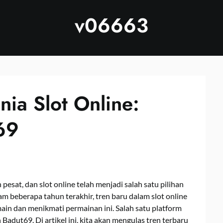
v06663
nia Slot Online:
69
esat, dan slot online telah menjadi salah satu pilihan
am beberapa tahun terakhir, tren baru dalam slot online
in dan menikmati permainan ini. Salah satu platform
h
Badut69
. Di artikel ini, kita akan mengulas tren terbaru