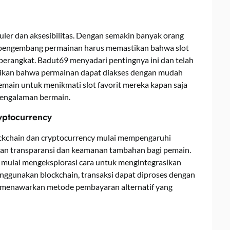
uler dan aksesibilitas. Dengan semakin banyak orang
, pengembang permainan harus memastikan bahwa slot
 perangkat. Badut69 menyadari pentingnya ini dan telah
ikan bahwa permainan dapat diakses dengan mudah
emain untuk menikmati slot favorit mereka kapan saja
pengalaman bermain.
yptocurrency
ockchain dan cryptocurrency mulai mempengaruhi
arkan transparansi dan keamanan tambahan bagi pemain.
 mulai mengeksplorasi cara untuk mengintegrasikan
enggunakan blockchain, transaksi dapat diproses dengan
y menawarkan metode pembayaran alternatif yang