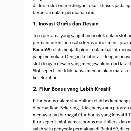
di dunia slot online dengan fokus khusus pada 
berperan dalam perubahan ini.
1.
Inovasi Grafis dan Desain
Tren pertama yang sangat mencolok dalam slot on
permainan kini berusaha keras untuk menciptaka
Badut69
telah menjadi pionir dalam hal ini, meny
yang memukau. Dengan kolaborasi dengan penye
slot dengan desain yang mengesankan, dari latar
Slot seperti ini tidak hanya memanjakan mata, t
keseluruhan.
2.
Fitur Bonus yang Lebih Kreatif
Fitur bonus dalam slot online telah berkembang pe
diperhatikan. Sekarang, tidak hanya ada putaran 
menawarkan berbagai fitur bonus yang inovatif.
fitur seperti mini-games, bonus multipliers, dan
salah satu penyedia permainan di Badut69, dik