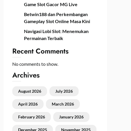
Game Slot Gacor MG Live
Betwin188 dan Perkembangan
Gameplay Slot Online Masa Kini
Navigasi Lobi Slot: Menemukan
Permainan Terbaik
Recent Comments
No comments to show.
Archives
August 2026
July 2026
April 2026
March 2026
February 2026
January 2026
December 2025
November 2025