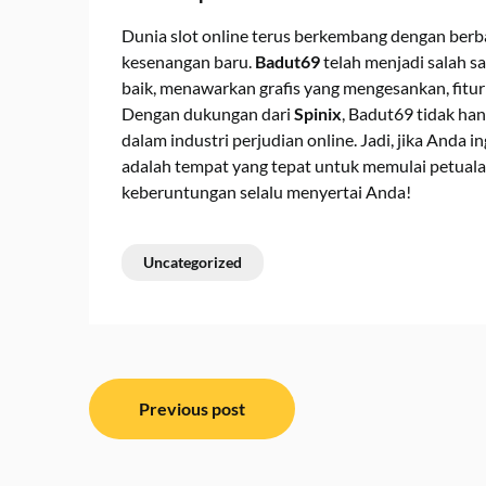
Dunia slot online terus berkembang dengan berb
kesenangan baru.
Badut69
telah menjadi salah s
baik, menawarkan grafis yang mengesankan, fitur
Dengan dukungan dari
Spinix
, Badut69 tidak ha
dalam industri perjudian online. Jadi, jika Anda 
adalah tempat yang tepat untuk memulai petual
keberuntungan selalu menyertai Anda!
Uncategorized
Post
Previous post
navigation