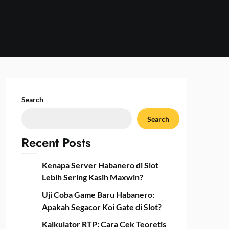
Search
Search
Recent Posts
Kenapa Server Habanero di Slot
Lebih Sering Kasih Maxwin?
Uji Coba Game Baru Habanero:
Apakah Segacor Koi Gate di Slot?
Kalkulator RTP: Cara Cek Teoretis