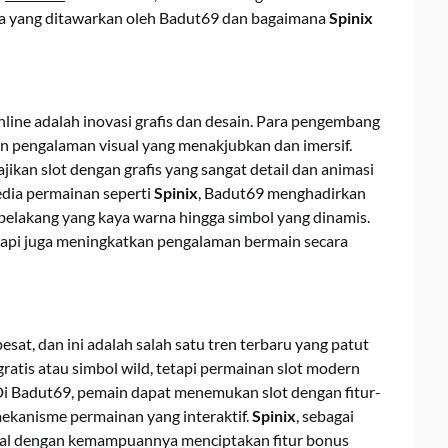
apa yang ditawarkan oleh Badut69 dan bagaimana
Spinix
line adalah inovasi grafis dan desain. Para pengembang
n pengalaman visual yang menakjubkan dan imersif.
ajikan slot dengan grafis yang sangat detail dan animasi
dia permainan seperti
Spinix
, Badut69 menghadirkan
 belakang yang kaya warna hingga simbol yang dinamis.
etapi juga meningkatkan pengalaman bermain secara
sat, dan ini adalah salah satu tren terbaru yang patut
gratis atau simbol wild, tetapi permainan slot modern
 Di Badut69, pemain dapat menemukan slot dengan fitur-
 mekanisme permainan yang interaktif.
Spinix
, sebagai
enal dengan kemampuannya menciptakan fitur bonus