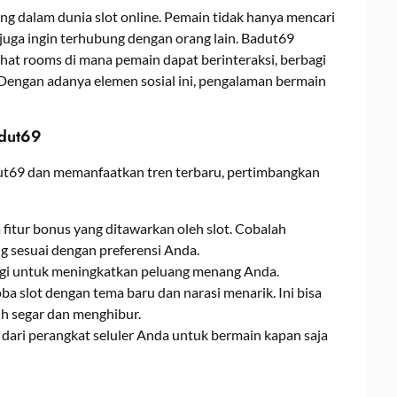
ing dalam dunia slot online. Pemain tidak hanya mencari
uga ingin terhubung dengan orang lain. Badut69
hat rooms di mana pemain dapat berinteraksi, berbagi
 Dengan adanya elemen sosial ini, pengalaman bermain
adut69
t69 dan memanfaatkan tren terbaru, pertimbangkan
fitur bonus yang ditawarkan oleh slot. Cobalah
 sesuai dengan preferensi Anda.
inggi untuk meningkatkan peluang menang Anda.
ba slot dengan tema baru dan narasi menarik. Ini bisa
h segar dan menghibur.
 dari perangkat seluler Anda untuk bermain kapan saja