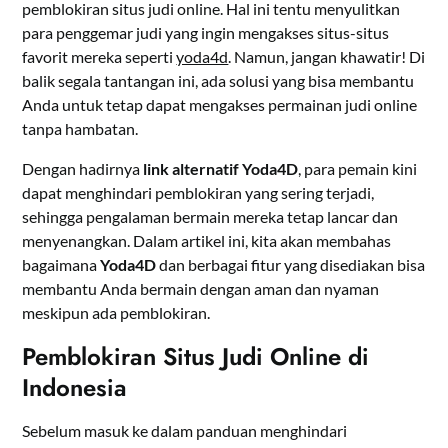
pemblokiran situs judi online. Hal ini tentu menyulitkan
para penggemar judi yang ingin mengakses situs-situs
favorit mereka seperti
yoda4d
. Namun, jangan khawatir! Di
balik segala tantangan ini, ada solusi yang bisa membantu
Anda untuk tetap dapat mengakses permainan judi online
tanpa hambatan.
Dengan hadirnya
link alternatif Yoda4D
, para pemain kini
dapat menghindari pemblokiran yang sering terjadi,
sehingga pengalaman bermain mereka tetap lancar dan
menyenangkan. Dalam artikel ini, kita akan membahas
bagaimana
Yoda4D
dan berbagai fitur yang disediakan bisa
membantu Anda bermain dengan aman dan nyaman
meskipun ada pemblokiran.
Pemblokiran Situs Judi Online di
Indonesia
Sebelum masuk ke dalam panduan menghindari