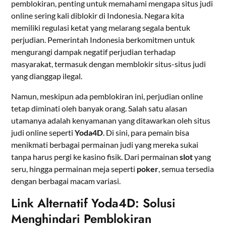
pemblokiran, penting untuk memahami mengapa situs judi
online sering kali diblokir di Indonesia. Negara kita
memiliki regulasi ketat yang melarang segala bentuk
perjudian. Pemerintah Indonesia berkomitmen untuk
mengurangi dampak negatif perjudian terhadap
masyarakat, termasuk dengan memblokir situs-situs judi
yang dianggap ilegal.
Namun, meskipun ada pemblokiran ini, perjudian online
tetap diminati oleh banyak orang. Salah satu alasan
utamanya adalah kenyamanan yang ditawarkan oleh situs
judi online seperti
Yoda4D
. Di sini, para pemain bisa
menikmati berbagai permainan judi yang mereka sukai
tanpa harus pergi ke kasino fisik. Dari permainan
slot
yang
seru, hingga permainan meja seperti
poker
, semua tersedia
dengan berbagai macam variasi.
Link Alternatif Yoda4D: Solusi
Menghindari Pemblokiran