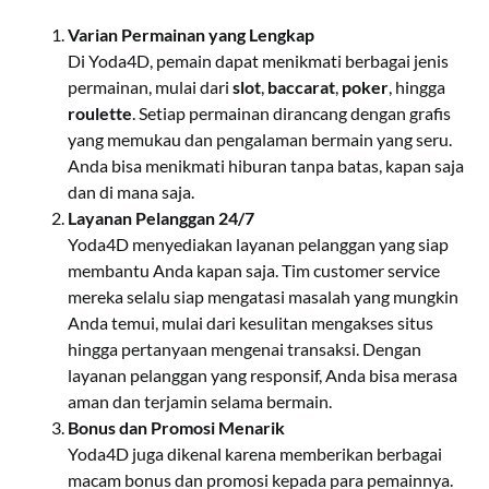
Varian Permainan yang Lengkap
Di Yoda4D, pemain dapat menikmati berbagai jenis
permainan, mulai dari
slot
,
baccarat
,
poker
, hingga
roulette
. Setiap permainan dirancang dengan grafis
yang memukau dan pengalaman bermain yang seru.
Anda bisa menikmati hiburan tanpa batas, kapan saja
dan di mana saja.
Layanan Pelanggan 24/7
Yoda4D menyediakan layanan pelanggan yang siap
membantu Anda kapan saja. Tim customer service
mereka selalu siap mengatasi masalah yang mungkin
Anda temui, mulai dari kesulitan mengakses situs
hingga pertanyaan mengenai transaksi. Dengan
layanan pelanggan yang responsif, Anda bisa merasa
aman dan terjamin selama bermain.
Bonus dan Promosi Menarik
Yoda4D juga dikenal karena memberikan berbagai
macam bonus dan promosi kepada para pemainnya.