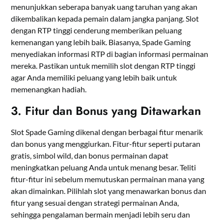
menunjukkan seberapa banyak uang taruhan yang akan
dikembalikan kepada pemain dalam jangka panjang. Slot
dengan RTP tinggi cenderung memberikan peluang
kemenangan yang lebih baik. Biasanya, Spade Gaming
menyediakan informasi RTP di bagian informasi permainan
mereka. Pastikan untuk memilih slot dengan RTP tinggi
agar Anda memiliki peluang yang lebih baik untuk
memenangkan hadiah.
3. Fitur dan Bonus yang Ditawarkan
Slot Spade Gaming dikenal dengan berbagai fitur menarik
dan bonus yang menggiurkan. Fitur-fitur seperti putaran
gratis, simbol wild, dan bonus permainan dapat
meningkatkan peluang Anda untuk menang besar. Teliti
fitur-fitur ini sebelum memutuskan permainan mana yang
akan dimainkan. Pilihlah slot yang menawarkan bonus dan
fitur yang sesuai dengan strategi permainan Anda,
sehingga pengalaman bermain menjadi lebih seru dan