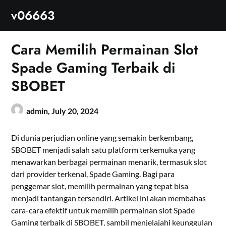
Skip
v06663
to
content
Cara Memilih Permainan Slot
Spade Gaming Terbaik di
SBOBET
admin,
July 20, 2024
Di dunia perjudian online yang semakin berkembang,
SBOBET menjadi salah satu platform terkemuka yang
menawarkan berbagai permainan menarik, termasuk slot
dari provider terkenal, Spade Gaming. Bagi para
penggemar slot, memilih permainan yang tepat bisa
menjadi tantangan tersendiri. Artikel ini akan membahas
cara-cara efektif untuk memilih permainan slot Spade
Gaming terbaik di
SBOBET
, sambil menjelajahi keunggulan