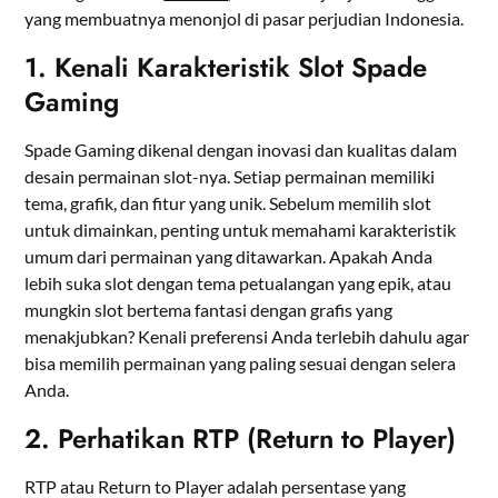
yang membuatnya menonjol di pasar perjudian Indonesia.
1. Kenali Karakteristik Slot Spade
Gaming
Spade Gaming dikenal dengan inovasi dan kualitas dalam
desain permainan slot-nya. Setiap permainan memiliki
tema, grafik, dan fitur yang unik. Sebelum memilih slot
untuk dimainkan, penting untuk memahami karakteristik
umum dari permainan yang ditawarkan. Apakah Anda
lebih suka slot dengan tema petualangan yang epik, atau
mungkin slot bertema fantasi dengan grafis yang
menakjubkan? Kenali preferensi Anda terlebih dahulu agar
bisa memilih permainan yang paling sesuai dengan selera
Anda.
2. Perhatikan RTP (Return to Player)
RTP atau Return to Player adalah persentase yang