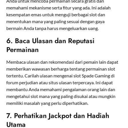
Anda untuk mencoba permainan secara gratis dan
memahami mekanisme serta fitur yang ada. Ini adalah
kesempatan emas untuk menguji berbagai slot dan
menentukan mana yang paling sesuai dengan gaya
bermain Anda tanpa harus mengeluarkan uang.
6. Baca Ulasan dan Reputasi
Permainan
Membaca ulasan dan rekomendasi dari pemain lain dapat
memberikan wawasan berharga tentang permainan slot
tertentu. Carilah ulasan mengenai slot Spade Gaming di
forum perjudian atau situs ulasan terpercaya. Ini dapat
membantu Anda memahami pengalaman orang lain dan
mengetahui slot mana yang paling disukai atau mungkin
memiliki masalah yang perlu diperhatikan.
7. Perhatikan Jackpot dan Hadiah
Utama