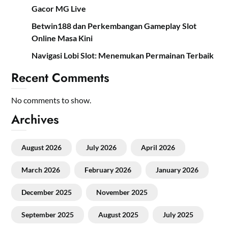
Gacor MG Live
Betwin188 dan Perkembangan Gameplay Slot
Online Masa Kini
Navigasi Lobi Slot: Menemukan Permainan Terbaik
Recent Comments
No comments to show.
Archives
August 2026
July 2026
April 2026
March 2026
February 2026
January 2026
December 2025
November 2025
September 2025
August 2025
July 2025