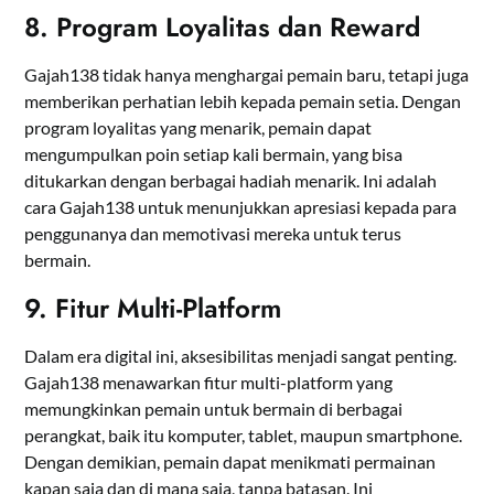
8. Program Loyalitas dan Reward
Gajah138 tidak hanya menghargai pemain baru, tetapi juga
memberikan perhatian lebih kepada pemain setia. Dengan
program loyalitas yang menarik, pemain dapat
mengumpulkan poin setiap kali bermain, yang bisa
ditukarkan dengan berbagai hadiah menarik. Ini adalah
cara Gajah138 untuk menunjukkan apresiasi kepada para
penggunanya dan memotivasi mereka untuk terus
bermain.
9. Fitur Multi-Platform
Dalam era digital ini, aksesibilitas menjadi sangat penting.
Gajah138 menawarkan fitur multi-platform yang
memungkinkan pemain untuk bermain di berbagai
perangkat, baik itu komputer, tablet, maupun smartphone.
Dengan demikian, pemain dapat menikmati permainan
kapan saja dan di mana saja, tanpa batasan. Ini