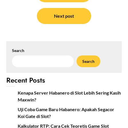
Next post
Search
Search
Recent Posts
Kenapa Server Habanero di Slot Lebih Sering Kasih
Maxwin?
Uji Coba Game Baru Habanero: Apakah Segacor
Koi Gate di Slot?
Kalkulator RTP: Cara Cek Teoretis Game Slot