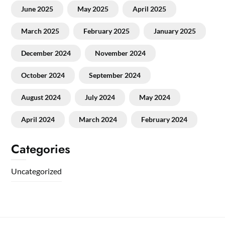
June 2025
May 2025
April 2025
March 2025
February 2025
January 2025
December 2024
November 2024
October 2024
September 2024
August 2024
July 2024
May 2024
April 2024
March 2024
February 2024
Categories
Uncategorized