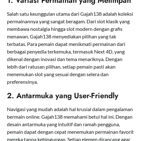
1. Variasi Permainan yang Melimpah
Salah satu keunggulan utama dari Gajah138 adalah koleksi
permainannya yang sangat beragam. Dari slot klasik yang
membawa nostalgia hingga slot modern dengan grafis
menawan, Gajah138 menyediakan pilihan yang tak
terbatas. Para pemain dapat menikmati permainan dari
berbagai penyedia terkemuka, termasuk Next 4D, yang
dikenal dengan inovasi dan tema menariknya. Dengan
lebih dari ratusan pilihan, setiap pemain pasti akan
menemukan slot yang sesuai dengan selera dan
preferensinya.
2. Antarmuka yang User-Friendly
Navigasi yang mudah adalah hal krusial dalam pengalaman
bermain online. Gajah138 memahami betul hal ini. Dengan
desain antarmuka yang intuitif dan ramah pengguna,
pemain dapat dengan cepat menemukan permainan favorit
mereka tanpa kebingungan. Setiap elemen dirancang agar