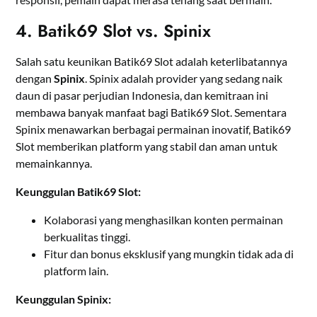
4.
Batik69 Slot vs. Spinix
Salah satu keunikan Batik69 Slot adalah keterlibatannya
dengan
Spinix
. Spinix adalah provider yang sedang naik
daun di pasar perjudian Indonesia, dan kemitraan ini
membawa banyak manfaat bagi Batik69 Slot. Sementara
Spinix menawarkan berbagai permainan inovatif, Batik69
Slot memberikan platform yang stabil dan aman untuk
memainkannya.
Keunggulan Batik69 Slot:
Kolaborasi yang menghasilkan konten permainan
berkualitas tinggi.
Fitur dan bonus eksklusif yang mungkin tidak ada di
platform lain.
Keunggulan Spinix: