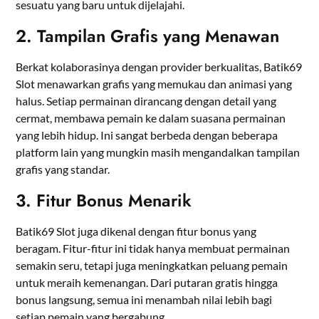
sesuatu yang baru untuk dijelajahi.
2.
Tampilan Grafis yang Menawan
Berkat kolaborasinya dengan provider berkualitas, Batik69
Slot menawarkan grafis yang memukau dan animasi yang
halus. Setiap permainan dirancang dengan detail yang
cermat, membawa pemain ke dalam suasana permainan
yang lebih hidup. Ini sangat berbeda dengan beberapa
platform lain yang mungkin masih mengandalkan tampilan
grafis yang standar.
3.
Fitur Bonus Menarik
Batik69 Slot juga dikenal dengan fitur bonus yang
beragam. Fitur-fitur ini tidak hanya membuat permainan
semakin seru, tetapi juga meningkatkan peluang pemain
untuk meraih kemenangan. Dari putaran gratis hingga
bonus langsung, semua ini menambah nilai lebih bagi
setiap pemain yang bergabung.