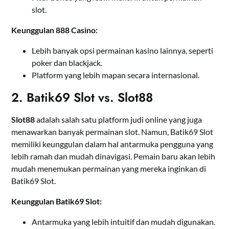
slot.
Keunggulan 888 Casino:
Lebih banyak opsi permainan kasino lainnya, seperti
poker dan blackjack.
Platform yang lebih mapan secara internasional.
2.
Batik69 Slot vs. Slot88
Slot88
adalah salah satu platform judi online yang juga
menawarkan banyak permainan slot. Namun, Batik69 Slot
memiliki keunggulan dalam hal antarmuka pengguna yang
lebih ramah dan mudah dinavigasi. Pemain baru akan lebih
mudah menemukan permainan yang mereka inginkan di
Batik69 Slot.
Keunggulan Batik69 Slot:
Antarmuka yang lebih intuitif dan mudah digunakan.