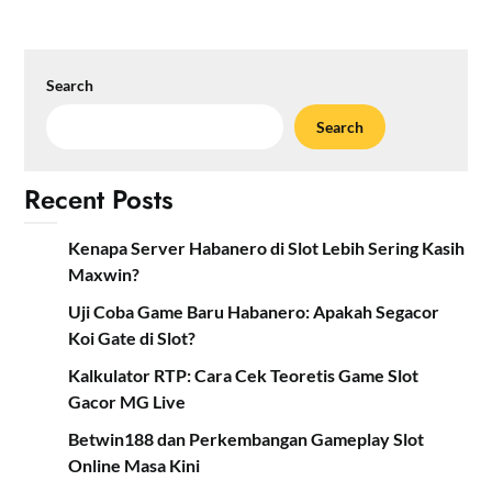
Search
Search
Recent Posts
Kenapa Server Habanero di Slot Lebih Sering Kasih
Maxwin?
Uji Coba Game Baru Habanero: Apakah Segacor
Koi Gate di Slot?
Kalkulator RTP: Cara Cek Teoretis Game Slot
Gacor MG Live
Betwin188 dan Perkembangan Gameplay Slot
Online Masa Kini