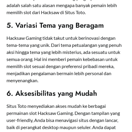
adalah salah satu alasan mengapa banyak pemain lebih
memilih slot dari Hacksaw di Situs Toto.
5.
Variasi Tema yang Beragam
Hacksaw Gaming tidak takut untuk berinovasi dengan
tema-tema yang unik. Dari tema petualangan yang penuh
aksi hingga tema yang lebih misterius, ada sesuatu untuk
semua orang. Hal ini memberi pemain kebebasan untuk
memilih slot sesuai dengan preferensi pribadi mereka,
menjadikan pengalaman bermain lebih personal dan
menyenangkan.
6.
Aksesibilitas yang Mudah
Situs Toto menyediakan akses mudah ke berbagai
permainan slot Hacksaw Gaming. Dengan tampilan yang
user-friendly, Anda bisa menavigasi situs dengan lancar,
baik di perangkat desktop maupun seluler. Anda dapat