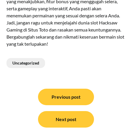
yang menakjubkan, fitur bonus yang menggugah selera,
serta gameplay yang interaktif, Anda pasti akan
menemukan permainan yang sesuai dengan selera Anda.
Jadi, jangan ragu untuk menjelajahi dunia slot Hacksaw
Gaming di Situs Toto dan rasakan semua keuntungannya.
Bergabunglah sekarang dan nikmati keseruan bermain slot
yang tak terlupakan!
Uncategorized
Post
navigation
Previous post
Next post