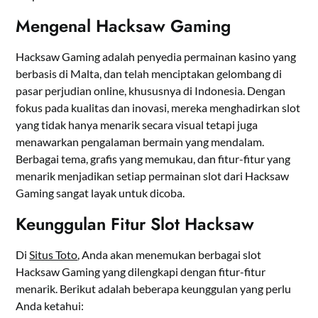
Mengenal Hacksaw Gaming
Hacksaw Gaming adalah penyedia permainan kasino yang
berbasis di Malta, dan telah menciptakan gelombang di
pasar perjudian online, khususnya di Indonesia. Dengan
fokus pada kualitas dan inovasi, mereka menghadirkan slot
yang tidak hanya menarik secara visual tetapi juga
menawarkan pengalaman bermain yang mendalam.
Berbagai tema, grafis yang memukau, dan fitur-fitur yang
menarik menjadikan setiap permainan slot dari Hacksaw
Gaming sangat layak untuk dicoba.
Keunggulan Fitur Slot Hacksaw
Di
Situs Toto
, Anda akan menemukan berbagai slot
Hacksaw Gaming yang dilengkapi dengan fitur-fitur
menarik. Berikut adalah beberapa keunggulan yang perlu
Anda ketahui: