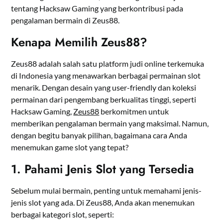
tentang Hacksaw Gaming yang berkontribusi pada
pengalaman bermain di Zeus88.
Kenapa Memilih Zeus88?
Zeus88 adalah salah satu platform judi online terkemuka
di Indonesia yang menawarkan berbagai permainan slot
menarik. Dengan desain yang user-friendly dan koleksi
permainan dari pengembang berkualitas tinggi, seperti
Hacksaw Gaming,
Zeus88
berkomitmen untuk
memberikan pengalaman bermain yang maksimal. Namun,
dengan begitu banyak pilihan, bagaimana cara Anda
menemukan game slot yang tepat?
1. Pahami Jenis Slot yang Tersedia
Sebelum mulai bermain, penting untuk memahami jenis-
jenis slot yang ada. Di Zeus88, Anda akan menemukan
berbagai kategori slot, seperti: