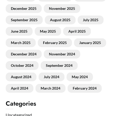
December 2025
November 2025
September 2025
August 2025
July 2025
June 2025
May 2025
April 2025
March 2025
February 2025
January 2025
December 2024
November 2024
October 2024
September 2024
August 2024
July 2024
May 2024
April 2024
March 2024
February 2024
Categories
Uncategorized