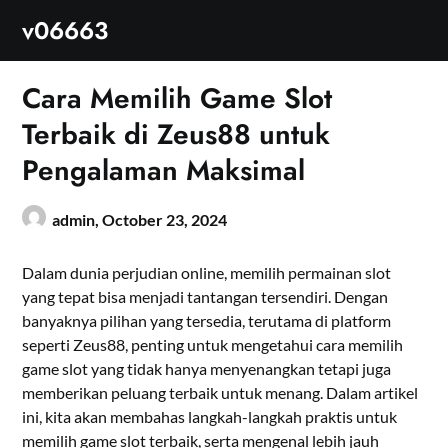
Skip
v06663
to
content
Cara Memilih Game Slot
Terbaik di Zeus88 untuk
Pengalaman Maksimal
admin,
October 23, 2024
Dalam dunia perjudian online, memilih permainan slot
yang tepat bisa menjadi tantangan tersendiri. Dengan
banyaknya pilihan yang tersedia, terutama di platform
seperti Zeus88, penting untuk mengetahui cara memilih
game slot yang tidak hanya menyenangkan tetapi juga
memberikan peluang terbaik untuk menang. Dalam artikel
ini, kita akan membahas langkah-langkah praktis untuk
memilih game slot terbaik, serta mengenal lebih jauh