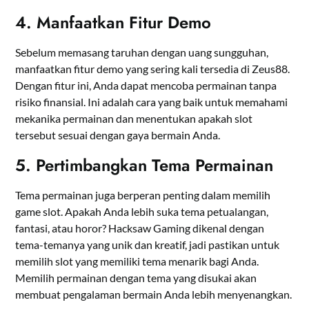
4. Manfaatkan Fitur Demo
Sebelum memasang taruhan dengan uang sungguhan,
manfaatkan fitur demo yang sering kali tersedia di Zeus88.
Dengan fitur ini, Anda dapat mencoba permainan tanpa
risiko finansial. Ini adalah cara yang baik untuk memahami
mekanika permainan dan menentukan apakah slot
tersebut sesuai dengan gaya bermain Anda.
5. Pertimbangkan Tema Permainan
Tema permainan juga berperan penting dalam memilih
game slot. Apakah Anda lebih suka tema petualangan,
fantasi, atau horor? Hacksaw Gaming dikenal dengan
tema-temanya yang unik dan kreatif, jadi pastikan untuk
memilih slot yang memiliki tema menarik bagi Anda.
Memilih permainan dengan tema yang disukai akan
membuat pengalaman bermain Anda lebih menyenangkan.