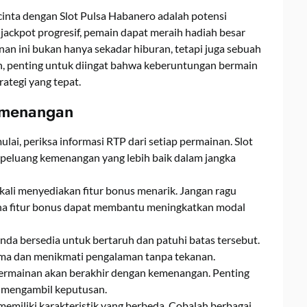
cinta dengan Slot Pulsa Habanero adalah potensi
jackpot progresif, pemain dapat meraih hadiah besar
nan ini bukan hanya sekadar hiburan, tetapi juga sebuah
 penting untuk diingat bahwa keberuntungan bermain
rategi yang tepat.
emenangan
lai, periksa informasi RTP dari setiap permainan. Slot
peluang kemenangan yang lebih baik dalam jangka
 kali menyediakan fitur bonus menarik. Jangan ragu
na fitur bonus dapat membantu meningkatkan modal
nda bersedia untuk bertaruh dan patuhi batas tersebut.
lama dan menikmati pengalaman tanpa tekanan.
 permainan akan berakhir dengan kemenangan. Penting
u mengambil keputusan.
t memiliki karakteristik yang berbeda. Cobalah berbagai