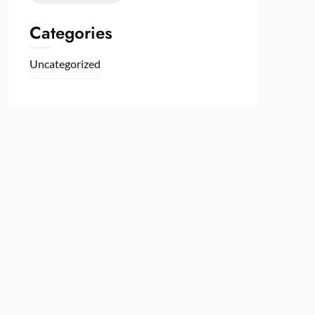
Categories
Uncategorized