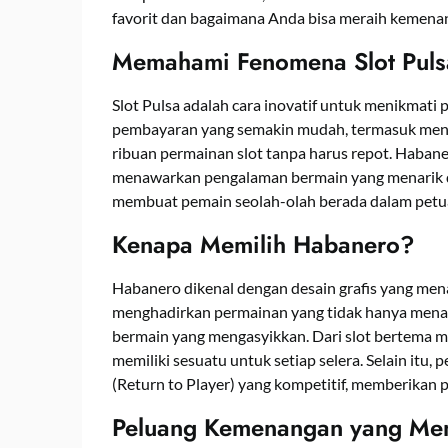
favorit dan bagaimana Anda bisa meraih kemena
Memahami Fenomena Slot Puls
Slot Pulsa adalah cara inovatif untuk menikmati
pembayaran yang semakin mudah, termasuk meng
ribuan permainan slot tanpa harus repot. Habane
menawarkan pengalaman bermain yang menarik dan
membuat pemain seolah-olah berada dalam petua
Kenapa Memilih Habanero?
Habanero dikenal dengan desain grafis yang menaw
menghadirkan permainan yang tidak hanya menari
bermain yang mengasyikkan. Dari slot bertema m
memiliki sesuatu untuk setiap selera. Selain itu
(Return to Player) yang kompetitif, memberikan 
Peluang Kemenangan yang Men