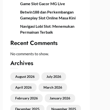
Game Slot Gacor MG Live
Betwin188 dan Perkembangan
Gameplay Slot Online Masa Kini
Navigasi Lobi Slot: Menemukan
Permainan Terbaik
Recent Comments
No comments to show.
Archives
August 2026
July 2026
April 2026
March 2026
February 2026
January 2026
December 2025
November 2025