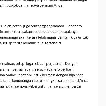
ling cocok dengan gaya bermain Anda.
 kalah, tetapi juga tentang pengalaman. Habanero
 untuk merasakan setiap detik dari petualangan
menangan akan terasa lebih manis. Jangan lupa untuk
tiap cerita memiliki nilai tersendiri.
rmainan, tetapi juga sebuah perjalanan. Dengan
laman bermain yang seru, Habanero berhasil
dian online. Ingatlah untuk bermain dengan bijak dan
apa tahu, kemenangan besar mungkin saja menanti Anda
ermain, dan semoga keberuntungan selalu menyertai