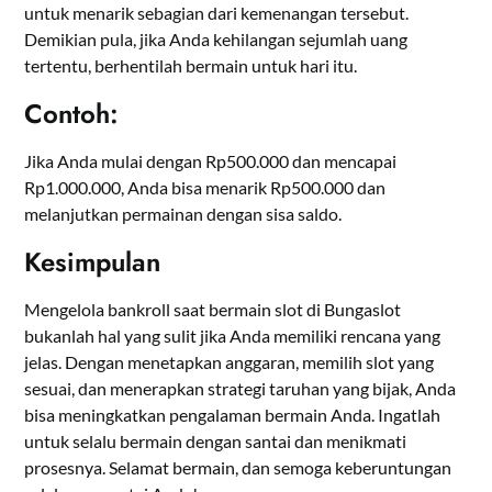
untuk menarik sebagian dari kemenangan tersebut.
Demikian pula, jika Anda kehilangan sejumlah uang
tertentu, berhentilah bermain untuk hari itu.
Contoh:
Jika Anda mulai dengan Rp500.000 dan mencapai
Rp1.000.000, Anda bisa menarik Rp500.000 dan
melanjutkan permainan dengan sisa saldo.
Kesimpulan
Mengelola bankroll saat bermain slot di Bungaslot
bukanlah hal yang sulit jika Anda memiliki rencana yang
jelas. Dengan menetapkan anggaran, memilih slot yang
sesuai, dan menerapkan strategi taruhan yang bijak, Anda
bisa meningkatkan pengalaman bermain Anda. Ingatlah
untuk selalu bermain dengan santai dan menikmati
prosesnya. Selamat bermain, dan semoga keberuntungan