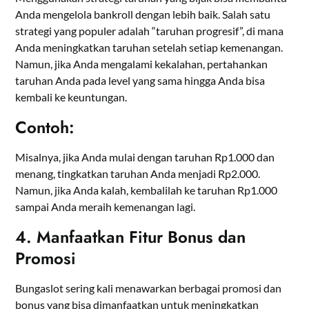
Anda mengelola bankroll dengan lebih baik. Salah satu
strategi yang populer adalah “taruhan progresif”, di mana
Anda meningkatkan taruhan setelah setiap kemenangan.
Namun, jika Anda mengalami kekalahan, pertahankan
taruhan Anda pada level yang sama hingga Anda bisa
kembali ke keuntungan.
Contoh:
Misalnya, jika Anda mulai dengan taruhan Rp1.000 dan
menang, tingkatkan taruhan Anda menjadi Rp2.000.
Namun, jika Anda kalah, kembalilah ke taruhan Rp1.000
sampai Anda meraih kemenangan lagi.
4.
Manfaatkan Fitur Bonus dan
Promosi
Bungaslot sering kali menawarkan berbagai promosi dan
bonus yang bisa dimanfaatkan untuk meningkatkan