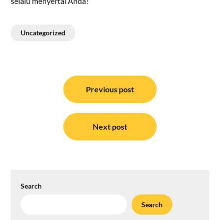
selalu menyertai Anda!
Uncategorized
Post
navigation
Previous post
Next post
Search
Search