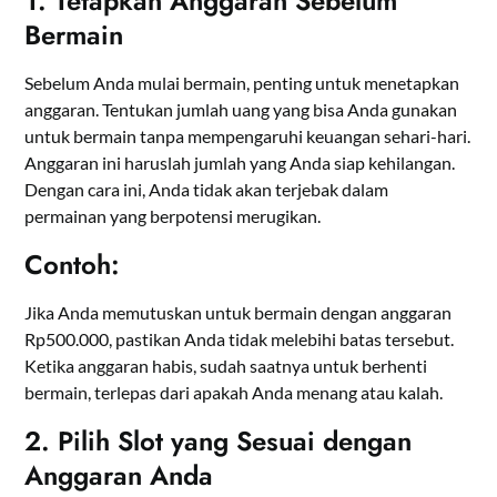
1.
Tetapkan Anggaran Sebelum
Bermain
Sebelum Anda mulai bermain, penting untuk menetapkan
anggaran. Tentukan jumlah uang yang bisa Anda gunakan
untuk bermain tanpa mempengaruhi keuangan sehari-hari.
Anggaran ini haruslah jumlah yang Anda siap kehilangan.
Dengan cara ini, Anda tidak akan terjebak dalam
permainan yang berpotensi merugikan.
Contoh:
Jika Anda memutuskan untuk bermain dengan anggaran
Rp500.000, pastikan Anda tidak melebihi batas tersebut.
Ketika anggaran habis, sudah saatnya untuk berhenti
bermain, terlepas dari apakah Anda menang atau kalah.
2.
Pilih Slot yang Sesuai dengan
Anggaran Anda