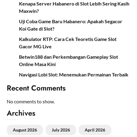
Kenapa Server Habanero di Slot Lebih Sering Kasih
Maxwin?
Uji Coba Game Baru Habanero: Apakah Segacor
Koi Gate di Slot?
Kalkulator RTP: Cara Cek Teoretis Game Slot
Gacor MG Live
Betwin188 dan Perkembangan Gameplay Slot
Online Masa Kini
Navigasi Lobi Slot: Menemukan Permainan Terbaik
Recent Comments
No comments to show.
Archives
August 2026
July 2026
April 2026