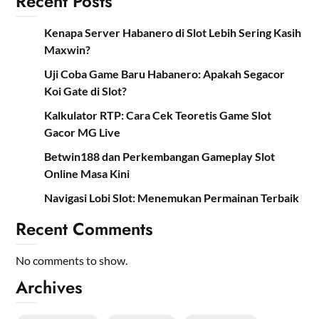
Recent Posts
Kenapa Server Habanero di Slot Lebih Sering Kasih
Maxwin?
Uji Coba Game Baru Habanero: Apakah Segacor
Koi Gate di Slot?
Kalkulator RTP: Cara Cek Teoretis Game Slot
Gacor MG Live
Betwin188 dan Perkembangan Gameplay Slot
Online Masa Kini
Navigasi Lobi Slot: Menemukan Permainan Terbaik
Recent Comments
No comments to show.
Archives