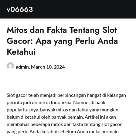
Skip
v06663
to
content
Mitos dan Fakta Tentang Slot
Gacor: Apa yang Perlu Anda
Ketahui
admin,
March 10, 2024
Slot gacor telah menjadi perbincangan hangat di kalangan
pecinta judi online di Indonesia. Namun, di balik
popularitasnya, banyak mitos dan fakta yang mungkin
belum diketahui oleh banyak pemain. Artikel ini akan
membahas beberapa mitos dan fakta tentang slot gacor
yang perlu Anda ketahui sebelum Anda mulai bermain.