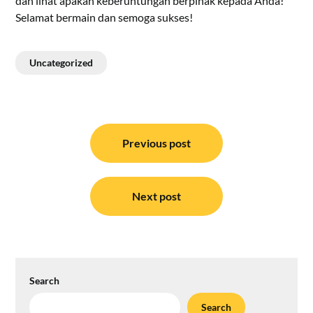
dan lihat apakah keberuntungan berpihak kepada Anda!
Selamat bermain dan semoga sukses!
Uncategorized
Post
navigation
Previous post
Next post
Search
Search