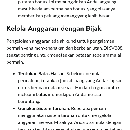
putaran bonus. Ini memungkinkan Anda langsung
masuk ke dalam permainan bonus, yang biasanya
memberikan peluang menang yang lebih besar.
Kelola Anggaran dengan Bijak
Pengelolaan anggaran adalah kunci untuk pengalaman
bermain yang menyenangkan dan berkelanjutan. Di SV388,
sangat penting untuk menetapkan batasan sebelum mulai
bermain.
Tentukan Batas Harian
: Sebelum memulai
permainan, tetapkan jumlah uang yang Anda siapkan
untuk bermain dalam sehari. Hindari tergoda untuk
melebihi batas ini, meskipun Anda merasa
beruntung.
Gunakan Sistem Taruhan
: Beberapa pemain
menggunakan sistem taruhan untuk mengelola
anggaran mereka. Misalnya, Anda bisa mulai dengan
taruhan kecil dan meningkatkannya secara bertahap