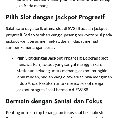
jika Anda menang.
Pilih Slot dengan Jackpot Progresif
Salah satu daya tarik utama slot di SV388 adalah jackpot
progresif. Setiap taruhan yang dipasang berkontribusi pada
jackpot yang terus meningkat, dan ini dapat menjadi
sumber kemenangan besar.
Pilih Slot dengan Jackpot Progresif
: Beberapa slot
menawarkan jackpot yang sangat menggiurkan.
Meskipun peluang untuk menang jackpot mungkin
lebih rendah, hadiah yang ditawarkan bisa mengubah
hidup Anda. Pastikan untuk mencoba slot dengan
jackpot progresif saat bermain di SV388.
Bermain dengan Santai dan Fokus
Penting untuk tetap tenang dan fokus saat bermain slot.