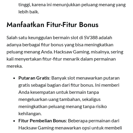
tinggi, karena ini menunjukkan peluang menang yang
lebih baik.
Manfaatkan Fitur-Fitur Bonus
Salah satu keunggulan bermain slot di SV388 adalah
adanya berbagai fitur bonus yang bisa meningkatkan
peluang menang Anda. Hacksaw Gaming, misalnya, sering
kali menyertakan fitur-fitur menarik dalam permainan
mereka.
Putaran Gratis
: Banyak slot menawarkan putaran
gratis sebagai bagian dari fitur bonus. Ini memberi
Anda kesempatan untuk bermain tanpa
mengeluarkan uang tambahan, sekaligus
meningkatkan peluang menang tanpa risiko
kehilangan.
Fitur Pembelian Bonus
: Beberapa permainan dari
Hacksaw Gaming menawarkan opsi untuk membeli