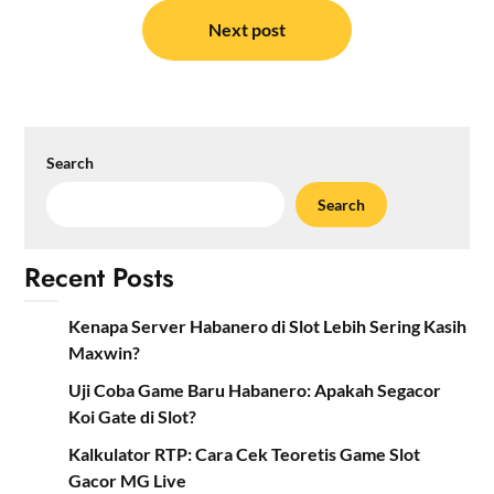
Next post
Search
Search
Recent Posts
Kenapa Server Habanero di Slot Lebih Sering Kasih
Maxwin?
Uji Coba Game Baru Habanero: Apakah Segacor
Koi Gate di Slot?
Kalkulator RTP: Cara Cek Teoretis Game Slot
Gacor MG Live