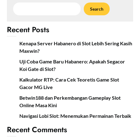
Search
Recent Posts
Kenapa Server Habanero di Slot Lebih Sering Kasih
Maxwin?
Uji Coba Game Baru Habanero: Apakah Segacor
Koi Gate di Slot?
Kalkulator RTP: Cara Cek Teoretis Game Slot
Gacor MG Live
Betwin188 dan Perkembangan Gameplay Slot
Online Masa Kini
Navigasi Lobi Slot: Menemukan Permainan Terbaik
Recent Comments