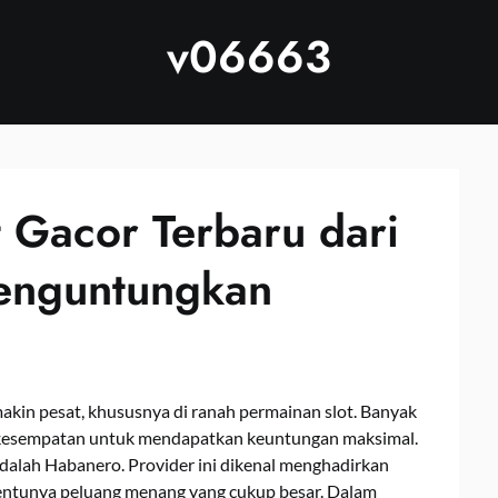
v06663
 Gacor Terbaru dari
enguntungkan
akin pesat, khususnya di ranah permainan slot. Banyak
kesempatan untuk mendapatkan keuntungan maksimal.
adalah Habanero. Provider ini dikenal menghadirkan
 tentunya peluang menang yang cukup besar. Dalam