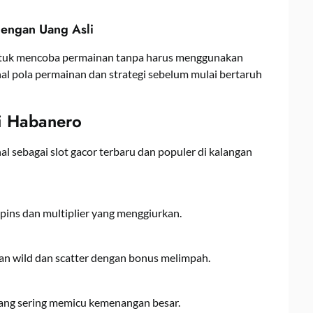
engan Uang Asli
tuk mencoba permainan tanpa harus menggunakan
al pola permainan dan strategi sebelum mulai bertaruh
ri Habanero
l sebagai slot gacor terbaru dan populer di kalangan
spins dan multiplier yang menggiurkan.
 wild dan scatter dengan bonus melimpah.
r yang sering memicu kemenangan besar.