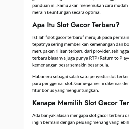
panduan ini, kamu akan menemukan cara mudah be
meraih keuntungan secara optimal.
Apa Itu Slot Gacor Terbaru?
Istilah “slot gacor terbaru” merujuk pada permain
tepatnya sering memberikan kemenangan dan bonu
merupakan rilisan terbaru dari provider, sehingga
terbaru biasanya juga punya RTP (Return to Play
kemenangan besar semakin besar pula.
Habanero sebagai salah satu penyedia slot terke
para penggemar slot. Game-game ini dikemas deng
fitur bonus yang menguntungkan.
Kenapa Memilih Slot Gacor Te
Ada banyak alasan mengapa slot gacor terbaru d
ingin bermain dengan peluang menang yang lebih