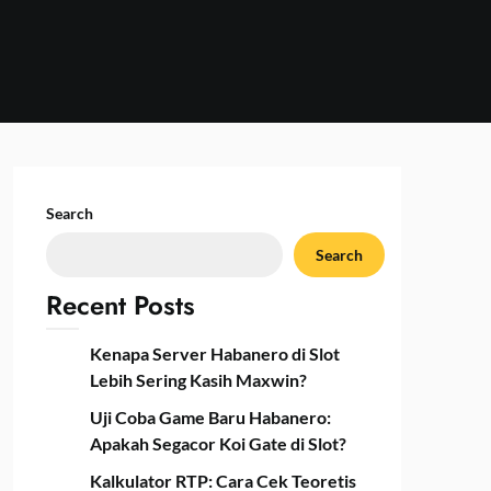
Search
Search
Recent Posts
Kenapa Server Habanero di Slot
Lebih Sering Kasih Maxwin?
Uji Coba Game Baru Habanero:
Apakah Segacor Koi Gate di Slot?
Kalkulator RTP: Cara Cek Teoretis