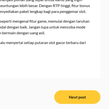
untungan lebih besar. Dengan RTP tinggi, fitur bonus
nyediakan paket lengkap bagi para penggemar slot.
seperti mengenal fitur game, memulai dengan taruhan
modal dengan baik. Jangan lupa untuk mencoba mode
 bermain dengan uang asli.
u menyertai setiap putaran slot gacor terbaru dari
Next post