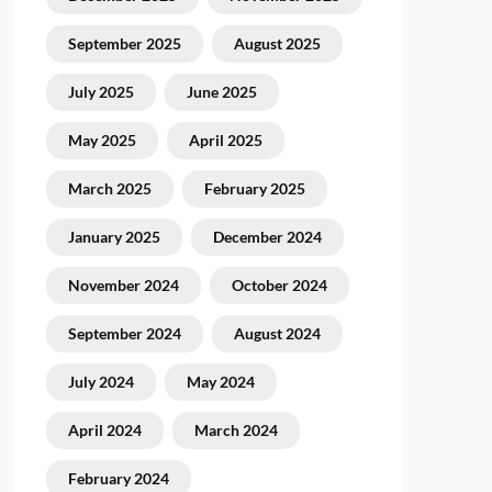
September 2025
August 2025
July 2025
June 2025
May 2025
April 2025
March 2025
February 2025
January 2025
December 2024
November 2024
October 2024
September 2024
August 2024
July 2024
May 2024
April 2024
March 2024
February 2024